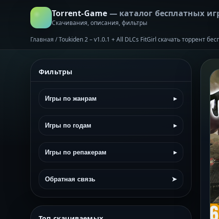
Torrent-Game
— каталог бесплатных иг
Скачивания, описания, фильтры
Главная
/
Toukiden 2 – v1.0.1 + All DLCs FitGirl скачать торрент бе
Фильтры
Игры по жанрам
▸
Игры по годам
▸
Игры по репакерам
▸
Обратная связь
➤
Топ скачиваемых