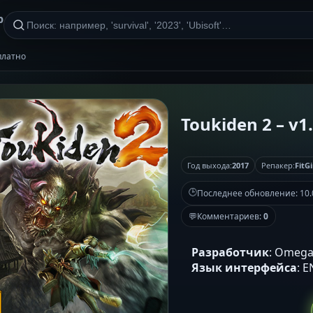
р
сплатно
Toukiden 2 – v1.
Год выхода:
2017
Репакер:
FitGi
🕒
Последнее обновление:
10.
💬
Комментариев:
0
Разработчик
: Omega
Язык интерфейса
: 