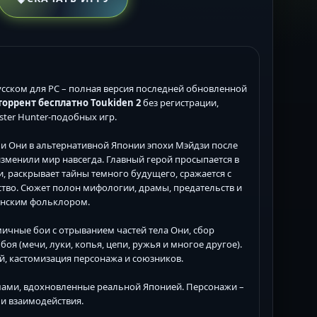
усском для PC – полная версия последней обновленной
торрент бесплатно Toukiden 2
без регистрации,
ster Hunter-подобных игр.
ами Они в альтернативной Японии эпохи Мэйдзи после
зменили мир навсегда. Главный герой просыпается в
и, раскрывает тайны темного будущего, сражается с
ство. Сюжет полон мифологии, драмы, предательств и
онским фольклором.
ичные бои с отрыванием частей тела Они, сбор
оя (мечи, луки, копья, цепи, ружья и многое другое).
ий, кастомизация персонажа и союзников.
змами, вдохновленные реальной Японией. Персонажи –
 и взаимодействия.