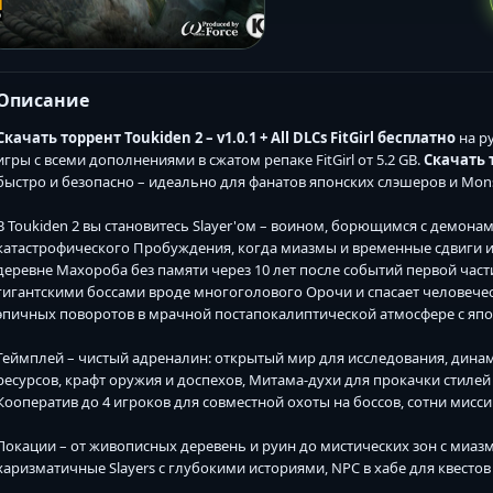
Описание
Скачать торрент Toukiden 2 – v1.0.1 + All DLCs FitGirl бесплатно
на р
игры с всеми дополнениями в сжатом репаке FitGirl от 5.2 GB.
Скачать 
быстро и безопасно – идеально для фанатов японских слэшеров и Mon
В Toukiden 2 вы становитесь Slayer'ом – воином, борющимся с демон
катастрофического Пробуждения, когда миазмы и временные сдвиги и
деревне Махороба без памяти через 10 лет после событий первой част
гигантскими боссами вроде многоголового Орочи и спасает человече
эпичных поворотов в мрачной постапокалиптической атмосфере с яп
Геймплей – чистый адреналин: открытый мир для исследования, динам
ресурсов, крафт оружия и доспехов, Митама-духи для прокачки стилей б
Кооператив до 4 игроков для совместной охоты на боссов, сотни мисс
Локации – от живописных деревень и руин до мистических зон с миа
харизматичные Slayers с глубокими историями, NPC в хабе для квестов