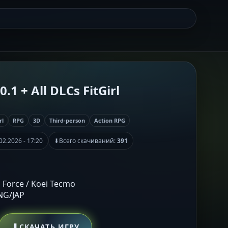
0.1 + All DLCs FitGirl
rl
RPG
3D
Third-person
Action RPG
02.2026 - 17:20
⬇
Всего скачиваний:
391
 Force / Koei Tecmo
ENG/JAP
⬇
СКАЧАТЬ ИГРУ