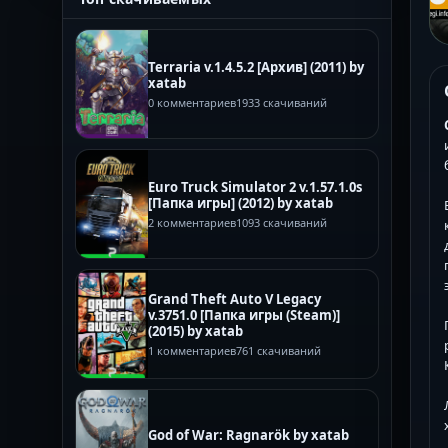
Terraria v.1.4.5.2 [Архив] (2011) by
xatab
0 комментариев
1933 скачиваний
Euro Truck Simulator 2 v.1.57.1.0s
[Папка игры] (2012) by xatab
2 комментариев
1093 скачиваний
Grand Theft Auto V Legacy
v.3751.0 [Папка игры (Steam)]
(2015) by xatab
1 комментариев
761 скачиваний
God of War: Ragnarök by xatab