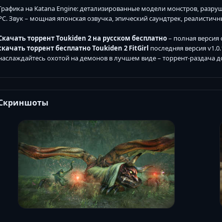
Графика на Katana Engine: детализированные модели монстров, разру
PC. Звук – мощная японская озвучка, эпический саундтрек, реалистич
Скачать торрент Toukiden 2 на русском бесплатно
– полная версия 
скачать торрент бесплатно Toukiden 2 FitGirl
последняя версия v1.0.
наслаждайтесь охотой на демонов в лучшем виде – торрент-раздача д
Скриншоты