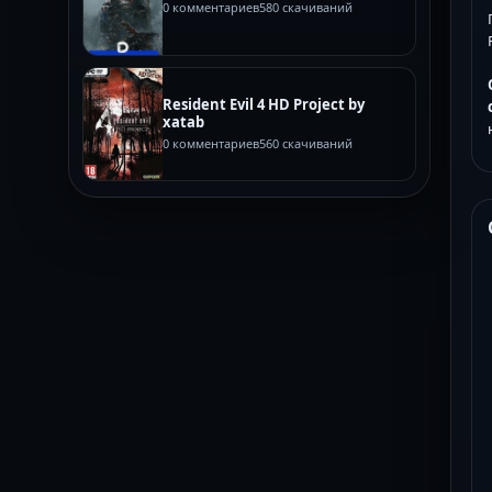
0 комментариев
580 скачиваний
Resident Evil 4 HD Project by
xatab
0 комментариев
560 скачиваний