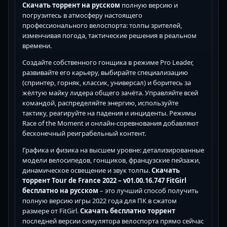
Скачать торрент на русском
полную версию и
погрузитесь в атмосферу настоящего
профессионального велоспорта: толпы зрителей,
изменчивая погода, тактические решения в реальном
времени.
Создайте собственного гонщика в режиме Pro Leader,
развивайте его карьеру, выбирайте специализацию
(спринтер, горняк, классик, универсал) и боритесь за
жёлтую майку лидера общего зачёта. Управляйте всей
командой, распределяйте энергию, используйте
тактику, реагируйте на падения и инциденты. Режимы
Race of the Moment и онлайн-соревнования добавляют
бесконечный реиграбельный контент.
Графика и физика на высшем уровне: детализированные
модели велосипедов, гонщиков, французские пейзажи,
динамическое освещение и звук толпы.
Скачать
торрент Tour de France 2022 – v01.00.16.747 FitGirl
бесплатно на русском
– это лучший способ получить
полную версию игры 2022 года для ПК в сжатом
размере от FitGirl.
Скачать бесплатно торрент
последней версии симулятора велоспорта прямо сейчас