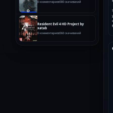
0 комментариев
580 скачиваний
Resident Evil 4 HD Project by
xatab
0 комментариев
560 скачиваний