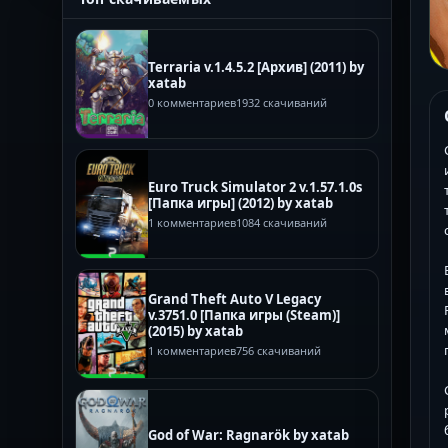
Terraria v.1.4.5.2 [Архив] (2011) by
xatab
0 комментариев
1932 скачиваний
Euro Truck Simulator 2 v.1.57.1.0s
[Папка игры] (2012) by xatab
1 комментариев
1084 скачиваний
Grand Theft Auto V Legacy
v.3751.0 [Папка игры (Steam)]
(2015) by xatab
1 комментариев
756 скачиваний
God of War: Ragnarök by xatab