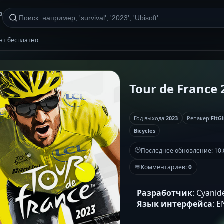
р
рент бесплатно
Tour de France 2
Год выхода:
2023
Репакер:
FitGi
Bicycles
🕒
Последнее обновление:
10.
💬
Комментариев:
0
Разработчик
: Cyanid
Язык интерфейса
: 