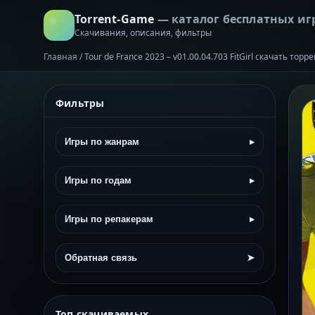
Torrent-Game
— каталог бесплатных иг
Скачивания, описания, фильтры
Главная
/
Tour de France 2023 – v01.00.04.703 FitGirl скачать тор
Фильтры
Игры по жанрам
▸
Игры по годам
▸
Игры по репакерам
▸
Обратная связь
➤
Топ скачиваемых