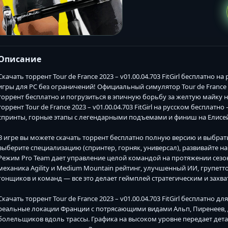
Описание
Скачать торрент Tour de France 2023 – v01.00.04.703 FitGirl бесплатно
игры для PC без ограничений! Официальный симулятор Tour de France 2
торрент бесплатно и погрузиться в эпичную борьбу за желтую майку на 
торрент Tour de France 2023 – v01.00.04.703 FitGirl на русском беспла
спринты, горные этапы с легендарными подъемами и финиш на Елисей
В игре вы можете скачать торрент бесплатно полную версию и выбрать
выберите специализацию (спринтер, горняк, универсал), развивайте 
Режим Pro Team дает управление целой командой на протяжении сезона
механика Agility и Medium Mountain рейтинг, улучшенный ИИ, групетт
гонщиков и команд — все это делает геймплей стратегическим и зах
Скачать торрент Tour de France 2023 – v01.00.04.703 FitGirl бесплатно
реальные локации Франции с потрясающими видами Альп, Пиренеев, 
болельщиков вдоль трассы. Графика на высоком уровне передает дет