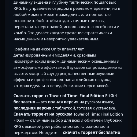
динамику экшена и глубину тактических пошаговых
RPG. Вы управляете отрядом в реальном времени, но в
любой момент можете замедлить или полностью
остановить бой, чтобы отдать точные приказы,
переставить персонажей, использовать способности и
комбо. Это делает каждое сражение стратегически
насыщенным и невероятно увлекательным.
Графика на движке Unity впечатляет
детализированными моделями, красивым
изометрическим видом, динамическим освещением и
атмосферными эффектами. Звуковое сопровождение на
высоте: мощный саундтрек, качественные звуковые
эффекты и профессиональная английская озвучка,
которая идеально передаёт эмоции персонажей.
Скачать торрент Tower of Time: Final Edition FitGirl
бесплатно
— это
полная версия
на русском языке,
последняя версия
с таблеткой, готовая к установке.
Скачать торрент на русском
Tower of Time: Final Edition
FitGirl — отличный выбор для всех любителей глубоких
RPG с высокой реиграбельностью, сложностью и
пермадэтом. Не ждите —
скачать торрент бесплатно