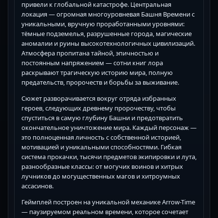
привели к глобальной катастрофе. Центральная
локация — огромная многоуровневая Башня Времени с
уникальными, вручную проработанными уровнями:
тёмные подземелья, разрушенные города, магические
аномалии и руины высокотехнологичных цивилизаций.
Атмосфера пропитана тайной, эпичностью и
постоянным напряжением — сотни книг лора
раскрывают трагическую историю мира, полную
предательств, пророчеств и борьбы за выживание.
Сюжет разворачивается вокруг отряда избранных
героев, следующих древнему пророчеству, чтобы
спуститься в самую глубину Башни и предотвратить
окончательное уничтожение мира. Каждый персонаж —
это полноценная личность с собственной историей,
мотивацией и уникальными способностями. Гибкая
система прокачки, тысячи предметов экипировки и лута,
разнообразные классы: от могучих воинов и хитрых
лучников до могущественных магов и хитроумных
ассасинов.
Геймплей построен на уникальной механике Arrow-Time
— паузируемом реальном времени, которое сочетает