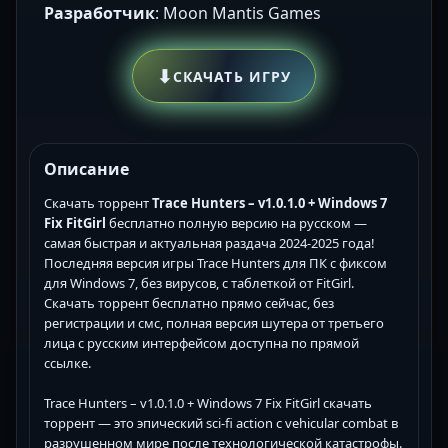
Разработчик
: Moon Mantis Games
⬇
СКАЧАТЬ ИГРУ
Описание
Скачать торрент
Trace Hunters – v1.0.1.0 + Windows 7
Fix FitGirl
бесплатно полную версию на русском —
самая быстрая и актуальная раздача 2024-2025 года!
Последняя версия игры Trace Hunters для ПК с фиксом
для Windows 7, без вирусов, с таблеткой от FitGirl.
Скачать торрент бесплатно прямо сейчас, без
регистрации и смс, полная версия шутера от третьего
лица с русским интерфейсом доступна по прямой
ссылке.
Trace Hunters – v1.0.1.0 + Windows 7 Fix FitGirl скачать
торрент — это эпический sci-fi action с vehicular combat в
разрушенном мире после технологической катастрофы.