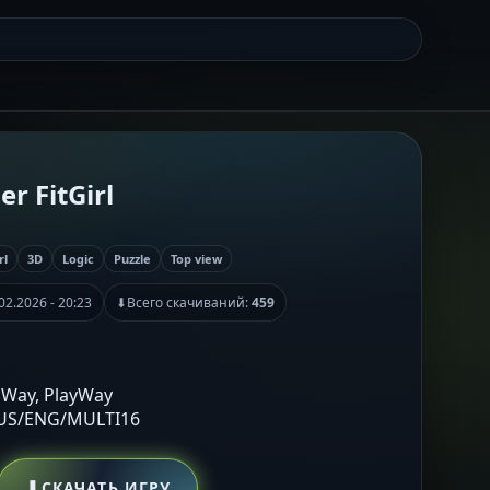
er FitGirl
rl
3D
Logic
Puzzle
Top view
02.2026 - 20:23
⬇
Всего скачиваний:
459
n Way, PlayWay
RUS/ENG/MULTI16
⬇
СКАЧАТЬ ИГРУ