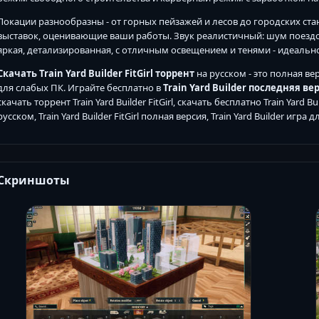
Локации разнообразны - от горных пейзажей и лесов до городских ст
выставок, оценивающие ваши работы. Звук реалистичный: шум поездов
яркая, детализированная, с отличным освещением и тенями - идеал
Скачать Train Yard Builder FitGirl торрент
на русском - это полная ве
для слабых ПК. Играйте бесплатно в
Train Yard Builder последняя ве
скачать торрент Train Yard Builder FitGirl, скачать бесплатно Train Yard Bu
русском, Train Yard Builder FitGirl полная версия, Train Yard Builder игра
Скриншоты