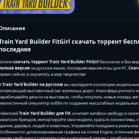
Описание
Train Yard Builder FitGirl скачать торрент бе
последняя
Хотите
скачать торрент Train Yard Builder FitGirl
бесплатно и без ви
полная версия
на русском языке, последняя версия игры для PC.
Скача
прямо сейчас и окунитесь в мир творчества!
В
Train Yard Builder на русском
вы наследуете коллекцию модельных 
потрясающий выставочный зал железных дорог. Атмосфера уютного хо
зарабатывайте деньги на выставках, чтобы покупать новые поезда, ва
реалистичный симулятор хобби по созданию масштабных модельных
Геймплей
Train Yard Builder для ПК
сочетает sandbox-свободу и сюже
азиатских брендов, импортируйте свои модели, красьте локомотивы, с
здания, деревья, людей и животных. Управляйте поездами в реально
Особенности: детализированная графика на Unreal Engine, отличная фи
режим свободного строительства и карьерный режим с заработком на