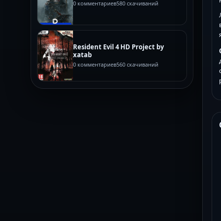
0 комментариев
580 скачиваний
Resident Evil 4 HD Project by
xatab
0 комментариев
560 скачиваний