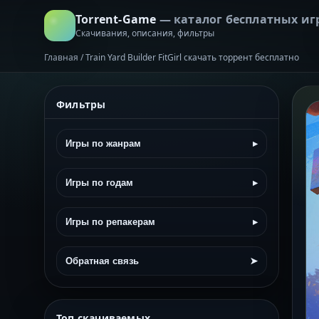
Torrent-Game
— каталог бесплатных иг
Скачивания, описания, фильтры
Главная
/
Train Yard Builder FitGirl скачать торрент бесплатно
Фильтры
Игры по жанрам
▸
Игры по годам
▸
Игры по репакерам
▸
Обратная связь
➤
Топ скачиваемых