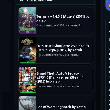
Terraria v.1.4.5.2 [Архив] (2011) by
xatab
0 комментариев
1932 скачиваний
Euro Truck Simulator 2 v.1.57.1.0s
[Папка игры] (2012) by xatab
1 комментариев
1086 скачиваний
Grand Theft Auto V Legacy
v.3751.0 [Папка игры (Steam)]
(2015) by xatab
1 комментариев
757 скачиваний
God of War: Ragnarök by xatab