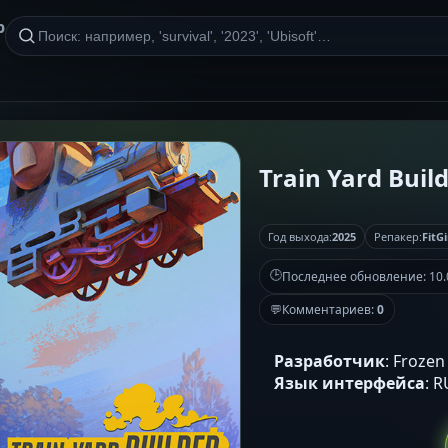
р
Train Yard Build
Год выхода:
2025
Репакер:
FitGi
🕒
Последнее обновление:
10.
💬
Комментариев:
0
Разработчик
: Froze
Язык интерфейса
: 