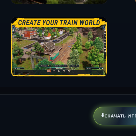
⬇️
СКАЧАТЬ ИГ