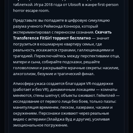
таблеткой. Игра 2018 года от Ubisoft в жанре first-person
horror escape room.
Представьте: вы попадаете в цифровую симуляцию
разума ученого Реймонда Коннора, который
экспериментировал с переносом сознания.
Скачать
Transference FitGirl торрент бесплатно
— значит
погрузиться в кошмарную квартиру семьи, где
реальность искажается страхами, галлюцинациями и
трагедией. Переключайтесь между перспективами отца,
матери и сына, собирайте подсказки, решайте
головоломки и раскрывайте мрачные секреты: насилие,
алкоголизм, безумие и трагический финал.
Атмосфера ужаса создается благодаря VR-поддержке
(работает и без VR), динамичным локациям — комнаты
меняются, стены шепчут, объекты оживают. Геймплей —
исследование от первого лица без боев, только пазлы:
манипуляция временем, песком, лазерами, часами и
окружением. Персонажи оживают через реальные
видео с актерами (Элайджа Вуд и другие), усиливая
эмоциональное погружение.