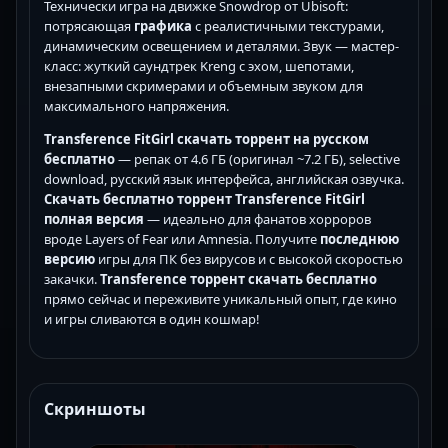
Технически игра на движке Snowdrop от Ubisoft:
потрясающая
графика
с реалистичными текстурами,
динамическим освещением и деталями. Звук — мастер-
класс: жуткий саундтрек Kreng с эхом, шепотами,
внезапными скримерами и объемным звуком для
максимального напряжения.
Transference FitGirl скачать торрент на русском
бесплатно
— репак от 4.6 ГБ (оригинал ~7.2 ГБ), selective
download, русский язык интерфейса, английская озвучка.
Скачать бесплатно торрент Transference FitGirl
полная версия
— идеально для фанатов хорроров
вроде Layers of Fear или Amnesia. Получите
последнюю
версию
игры для ПК без вирусов и с высокой скоростью
закачки.
Transference торрент скачать бесплатно
прямо сейчас и переживите уникальный опыт, где кино
и игры сливаются в один кошмар!
Скриншоты