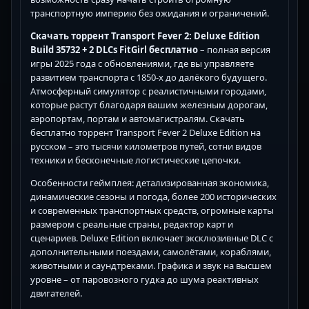
транспортную империю без ожидания и ограничений.
Скачать торрент Transport Fever 2: Deluxe Edition
Build 35732 + 2 DLCs FitGirl бесплатно
– полная версия
игры 2025 года с обновлениями, где вы управляете
развитием транспорта с 1850-х до далёкого будущего.
Атмосферный симулятор с реалистичными городами,
которые растут благодаря вашим железным дорогам,
аэропортам, портам и автомагистралям. Скачать
бесплатно торрент Transport Fever 2 Deluxe Edition на
русском – это тысячи километров путей, сотни видов
техники и бесконечные логистические цепочки.
Особенности геймплея: детализированная экономика,
динамические сезоны и погода, более 200 исторических
и современных транспортных средств, огромные карты
размером с реальные страны, редактор карт и
сценариев. Deluxe Edition включает эксклюзивные DLC с
дополнительными поездами, самолётами, кораблями,
животными и саундтреками. Графика и звук на высшем
уровне – от паровозного гудка до шума реактивных
двигателей.