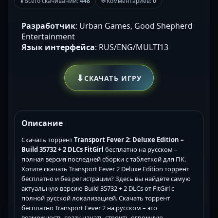
⬇
Всего скачиваний:
448
💬
Комментариев:
0
Разработчик
: Urban Games, Good Shepherd
Entertainment
Язык интерфейса
: RUS/ENG/MULTI13
⬇
СКАЧАТЬ ИГРУ
Описание
Скачать торрент
Transport Fever 2: Deluxe Edition –
Build 35732 + 2 DLCs FitGirl
бесплатно на русском –
полная версия последней сборки с таблеткой для ПК.
Хотите скачать Transport Fever 2 Deluxe Edition торрент
бесплатно и без регистрации? Здесь вы найдёте самую
актуальную версию Build 35732 + 2 DLCs от FitGirl с
полной русской локализацией. Скачать торрент
бесплатно Transport Fever 2 на русском – это
возможность сразу начать строить огромную