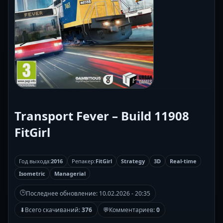
Transport Fever – Build 11908
FitGirl
Год выхода:
2016
Репакер:
FitGirl
Strategy
3D
Real-time
Isometric
Managerial
🕒
Последнее обновление:
10.02.2026 - 20:35
⬇
Всего скачиваний:
376
💬
Комментариев:
0