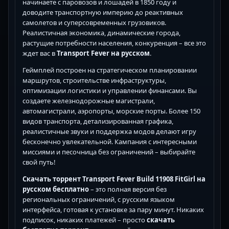
начинаете с паровозов и лошадей в 1850 году и
доводите транспортную империю до реактивных
самолетов и суперсовременных грузовиков.
Реалистичная экономика, динамические города,
растущие потребности населения, конкуренция – все это
ждет вас в
Transport Fever на русском
.
Геймплей построен на стратегическом планировании
маршрутов, строительстве инфраструктуры,
оптимизации логистики и управлении финансами. Вы
создаете железнодорожные магистрали,
автомагистрали, аэропорты, морские порты. Более 150
видов транспорта, детализированная графика,
реалистичные звуки и поддержка модов делают игру
бесконечно увлекательной. Кампания с интересными
миссиями и песочница без ограничений – выбирайте
свой путь!
Скачать торрент Transport Fever Build 11908 FitGirl на
русском бесплатно
– это полная версия без
региональных ограничений, с русским языком
интерфейса, готовая к установке за пару минут. Никаких
подписок, никаких платежей – просто
скачать