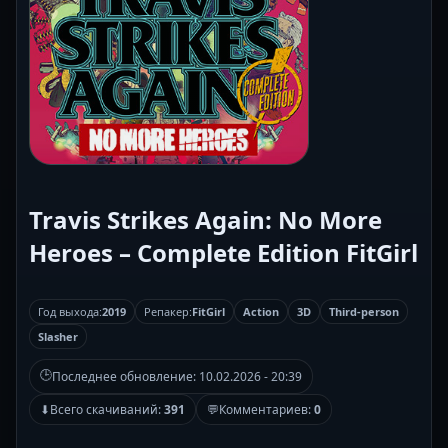
Travis Strikes Again: No More
Heroes – Complete Edition FitGirl
Год выхода:
2019
Репакер:
FitGirl
Action
3D
Third-person
Slasher
🕒
Последнее обновление:
10.02.2026 - 20:39
⬇
Всего скачиваний:
391
💬
Комментариев:
0