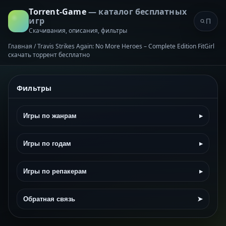
Torrent-Game
— каталог бесплатных
игр
Скачивания, описания, фильтры
Главная
/
Travis Strikes Again: No More Heroes – Complete Edition FitGirl
скачать торрент бесплатно
Фильтры
Игры по жанрам
▸
Игры по годам
▸
Игры по репакерам
▸
Обратная связь
➤