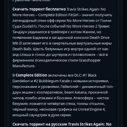
Скачать торрент бесплатно
Travis Strikes Again: No
More Heroes – Complete Edition FitGirl – значит получить
легендарный спин-офф серии No More Heroes от Гоичи
Суда (Suda51). После событий No More Heroes 2 Трэвис
Тачдаун уединился в трейлере с котом Жаном, но
появление Бэдмена и загадочной консоли Death Drive
MK-II затягивает его в смертельные виртуальные миры
Death Balls. Шесть безумных игр внутри одной: от хак-
энд-слэша и гонок до шутеров и головоломок – всё в
фирменном психоделическом стиле Grasshopper
Manufacture.
В
Complete Edition
включены все DLC: #1 Black
Dandelion и #2 Bubblegum Fatale с новыми историями,
персонажами и уровнями. Геймплей – динамичный топ-
даун экшен с кооперативом, beam katana, прокачкой
чипов, комбо-атаками и боссами. Атмосфера – чистое
безумие: ломается четвёртая стена, тонны отсылок,
чёрный юмор, неоновая графика на Unreal Engine 4,
мощный саундтрек в духе серии.
Скачать торрент на русском
Travis Strikes Again: No