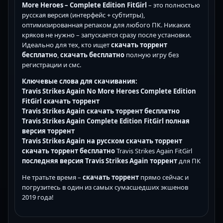
More Heroes – Complete Edition FitGirl
– это полностью
русская версия (интерфейс + субтитры),
оптимизированная репаком для любого ПК. Никаких
кряков не нужно – запускается сразу после установки.
Идеально для тех, кто ищет
скачать торрент
бесплатно
,
скачать бесплатно
полную игру без
регистрации и смс.
Ключевые слова для скачивания:
Travis Strikes Again No More Heroes Complete Edition
FitGirl скачать торрент
Travis Strikes Again скачать торрент бесплатно
Travis Strikes Again Complete Edition FitGirl полная
версия торрент
Travis Strikes Again на русском скачать торрент
скачать торрент бесплатно
Travis Strikes Again FitGirl
последняя версия Travis Strikes Again торрент
для ПК
Не тратьте время –
скачать торрент
прямо сейчас и
погрузитесь в один из самых сумасшедших экшенов
2019 года!