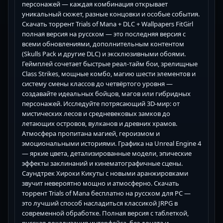
персонажей — каждая комбинация открывает
уникальный сюжет, разные концовки и особые события.
Скачать торрент Trials of Mana + DLC + Wallpapers FitGirl
полная версия на русском — это последняя версия с
всеми обновлениями, дополнительным контентом
(Skulls Pack и другие DLC) и эксклюзивными обоями.
Геймплей сочетает быстрые реал-тайм бои, зрелищные
Class Strikes, мощные комбо, магию шести элементов и
систему смены классов до четвёртого уровня —
создавайте идеальных бойцов, магов или гибридных
персонажей. Исследуйте потрясающий 3D-мир: от
мистических лесов и средневековых замков до
летающих островов, вулканов и древних храмов.
Атмосфера пропитана магией, героизмом и
эмоциональными историями. Графика на Unreal Engine 4
— яркие цвета, детализированные модели, эпические
эффекты заклинаний и кинематографичные сцены.
Саундтрек Хироки Кикуты с новыми аранжировками
звучит невероятно мощно и атмосферно. Скачать
торрент Trials of Mana бесплатно на русском для PC —
это лучший способ насладиться классикой JRPG в
современной обработке. Полная версия с таблеткой,