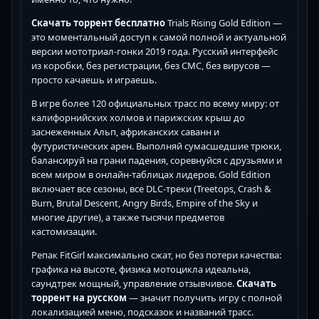
Скачать торрент бесплатно
Trials Rising Gold Edition —
это моментальный доступ к самой полной и актуальной
версии мототриал-гонки 2019 года. Русский интерфейс
из коробки, без регистрации, без СМС, без вирусов —
просто качаешь и играешь.
В игре более 120 официальных трасс по всему миру: от
калифорнийских холмов и парижских крыш до
заснеженных Альп, африканских саванн и
футуристических арен. Выполняй сумасшедшие трюки,
балансируй на грани падения, соревнуйся с друзьями и
всем миром в онлайн-таблицах лидеров. Gold Edition
включает все сезоны, все DLC-треки (Treetops, Crash &
Burn, Brutal Descent, Angry Birds, Empire of the Sky и
многие другие), а также тысячи предметов
кастомизации.
Репак FitGirl максимально сжат, но без потери качества:
графика на высоте, физика мотоцикла идеальна,
саундтрек мощный, управление отзывчивое.
Скачать
торрент на русском
— значит получить игру с полной
локализацией меню, подсказок и названий трасс.