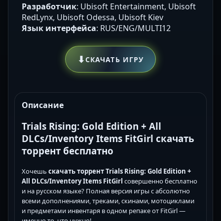
Разработчик
: Ubisoft Entertainment, Ubisoft
RedLynx, Ubisoft Odessa, Ubisoft Kiev
Язык интерфейса
: RUS/ENG/MULTI12
⬇
СКАЧАТЬ ИГРУ
Описание
Trials Rising: Gold Edition + All
DLCs/Inventory Items FitGirl скачать
торрент бесплатно
Хочешь
скачать торрент Trials Rising: Gold Edition +
All DLCs/Inventory Items FitGirl
совершенно бесплатно
и на русском языке? Полная версия игры с абсолютно
всеми дополнениями, треками, скинами, мотоциклами
и предметами инвентаря в одном репаке от FitGirl —
именно то, что нужно!