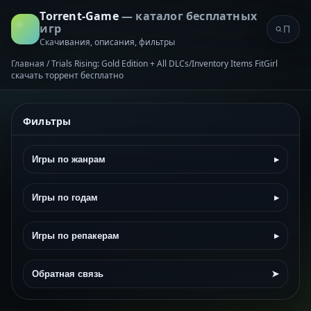
Torrent-Game
— каталог бесплатных
игр
Скачивания, описания, фильтры
Главная
/
Trials Rising: Gold Edition + All DLCs/Inventory Items FitGirl
скачать торрент бесплатно
Фильтры
Игры по жанрам
▸
Игры по годам
▸
Игры по репакерам
▸
Обратная связь
➤