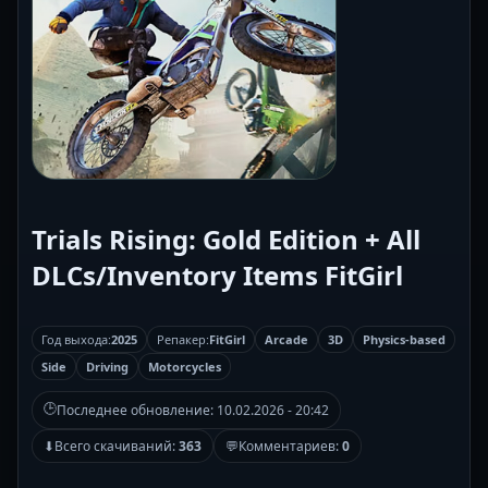
Trials Rising: Gold Edition + All
DLCs/Inventory Items FitGirl
Год выхода:
2025
Репакер:
FitGirl
Arcade
3D
Physics-based
Side
Driving
Motorcycles
🕒
Последнее обновление:
10.02.2026 - 20:42
⬇
Всего скачиваний:
363
💬
Комментариев:
0