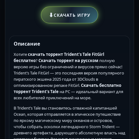
⬇
СКАЧАТЬ ИГРУ
Описание
Хотите
скачать торрент Trident’s Tale FitGirl
бесплатно
?
Скачать торрент на русском
полную
версию игры без ограничений и вирусов прямо сейчас!
Trident’s Tale FitGirl — это последняя версия популярного
пиратского экшена 2025 года от 3DClouds в
оптимизированном репаке FitGirl.
Скачать бесплатно
торрент Trident’s Tale
на PC — идеальный вариант для
всех любителей приключений на море.
В Trident’s Tale вы становитесь отважной капитаншей
Ocean, которая отправляется в эпическое путешествие
по яркому магическому миру океанов и островов,
чтобы собрать осколки легендарного Storm Trident —
древнего артефакта, дарующего абсолютную власть над