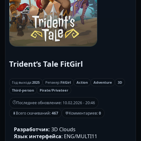
Trident’s Tale FitGirl
Год выхода:
2025
Репакер:
FitGirl
Action
Adventure
3D
Third-person
Pirate/Privateer
🕒
Последнее обновление:
10.02.2026 - 20:46
⬇
Всего скачиваний:
467
💬
Комментариев:
0
Разработчик
: 3D Clouds
Язык интерфейса
: ENG/MULTI11