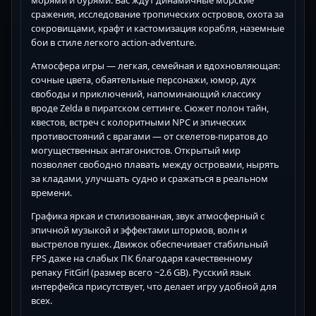
морями и бурями. Вас ждут динамичные морские
сражения, исследование тропических островов, охота за
сокровищами, крафт и кастомизация корабля, наземные
бои в стиле легкого action-adventure.
Атмосфера игры — легкая, семейная и вдохновляющая:
сочные цвета, обаятельные персонажи, юмор, дух
свободы и приключений, напоминающий классику
вроде Zelda в пиратском сеттинге. Сюжет полон тайн,
квестов, встреч с колоритными NPC и эпических
противостояний с врагами — от скелетов-пиратов до
могущественных антагонистов. Открытый мир
позволяет свободно плавать между островами, нырять
за кладами, улучшать судно и сражаться в реальном
времени.
Графика яркая и стилизованная, звук атмосферный с
эпичной музыкой и эффектами штормов, волн и
выстрелов пушек. Движок обеспечивает стабильный
FPS даже на слабых ПК благодаря качественному
репаку FitGirl (размер всего ~2.6 GB). Русский язык
интерфейса присутствует, что делает игру удобной для
всех.