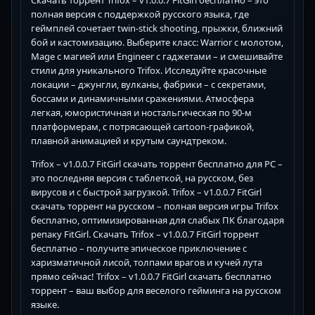
Скачать торрент Trifox – v1.0.0.7 FitGirl бесплатно – это
полная версия с поддержкой русского языка, где
геймплей сочетает twin-stick shooting, прыжки, ближний
бой и кастомизацию. Выберите класс: Warrior с молотом,
Mage с магией или Engineer с гаджетами – и смешивайте
стили для уникального Trifox. Исследуйте красочные
локации – джунгли, вулканы, фабрики – с секретами,
боссами и динамичными сражениями. Атмосфера
легкая, юмористичная и ностальгическая по 90-м
платформерам, с потрясающей cartoon-графикой,
плавной анимацией и крутым саундтреком.
Trifox – v1.0.0.7 FitGirl скачать торрент бесплатно для PC –
это последняя версия с таблеткой, на русском, без
вирусов и с быстрой загрузкой. Trifox – v1.0.0.7 FitGirl
скачать торрент на русском – полная версия игры Trifox
бесплатно, оптимизированная для слабых ПК благодаря
репаку FitGirl. Скачать Trifox – v1.0.0.7 FitGirl торрент
бесплатно – получите эпическое приключение с
харизматичной лисой, толпами врагов и кучей лута
прямо сейчас! Trifox – v1.0.0.7 FitGirl скачать бесплатно
торрент – ваш выбор для веселого гейминга на русском
языке.