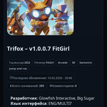
Trifox – v1.0.0.7 FitGirl
Год выхода:
2022
Репакер:
FitGirl
Arcade
3D
Isometric
Jump and run
🕒
Последнее обновление:
10.02.2026 - 20:46
⬇
Всего скачиваний:
395
💬
Комментариев:
0
Разработчик
: Glowfish Interactive, Big Sugar
Язык интерфейса
: ENG/MULTI7