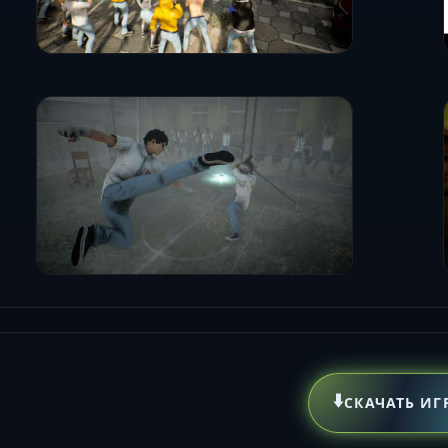
⬇️
СКАЧАТЬ ИГ