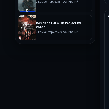
0 комментариев
581 скачиваний
Resident Evil 4 HD Project by
xatab
0 комментариев
560 скачиваний