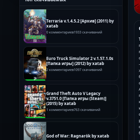
Terraria v.1.4.5.2 [Архив] (2011) by
xatab
0 комментариев
1933 скачиваний
Euro Truck Simulator 2 v.1.57.1.0s
[Папка игры] (2012) by xatab
2 комментариев
1097 скачиваний
Grand Theft Auto V Legacy
v.3751.0 [Папка игры (Steam)]
(2015) by xatab
1 комментариев
763 скачиваний
God of War: Ragnarök by xatab