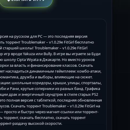
рсия на русском для PC — это последняя версия
ть торрент Troublemaker – v1.0.29e FitGirl бесплатно
таршей школы! Troublemaker – v1.0.29e FitGirl
игр вроде Yakuza или Bully. В игре вы играете за Буди
 школу Cipta Wiyata в Джакарте. Но вместо уроков
орки за власть и финансирование классов. Скачать
воляет насладиться динамичным геймплеем: комбо-атаки,
романтика, дружба и выборы, влияющие на сюжет.
кации: школьные коридоры, крыши, улицы, спортзалы,
би и Рани, крутые соперники из разных банд. Графика
ации драк и энергичный саундтрек в стиле старых PS2
 — это полная версия с таблеткой, последняя обновленная
усов. Скачать торрент Troublemaker – v1.0.29e FitGirl на
— просто и быстро через магнит-ссылки или торрент-
ать торрент, скачать бесплатно, скачать торрент
торрент-раздачу высокой скорости.