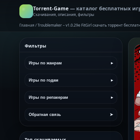
Torrent-Game
— каталог бесплатных иг
Скачивания, описания, фильтры
Главная
/
Troublemaker – v1.0.29e FitGirl скачать торрент бесплат
Фильтры
Игры по жанрам
▸
Игры по годам
▸
Игры по репакерам
▸
Обратная связь
➤
Топ скачиваемых