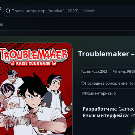
р
но
Troublemaker – 
Год выхода:
2023
Репакер:
FitGi
🕒
Последнее обновление:
10.
💬
Комментариев:
0
Разработчик
: Game
Язык интерфейса
: 