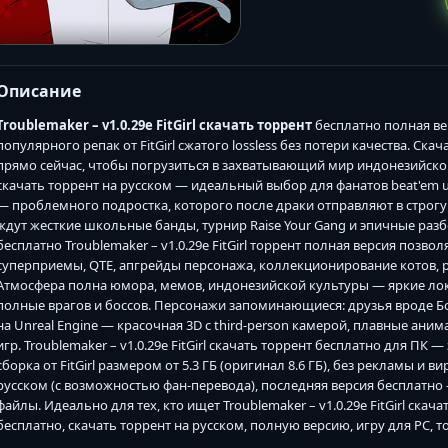
Описание
Troublemaker – v1.0.29e FitGirl скачать торрент
бесплатно полная ве
популярного репак от FitGirl сжатого lossless без потери качества. Скача
прямо сейчас, чтобы погрузиться в захватывающий мир индонезийской с
скачать торрент на русском — идеальный выбор для фанатов beat'em up 
— проблемного подростка, которого после драки отправляют в строгую
ждут жесткие школьные банды, турнир Raise Your Gang и эпичные разб
бесплатно Troublemaker – v1.0.29e FitGirl торрент полная версия поз
суперприемы, QTE, апгрейды персонажа, коллекционирование котов, 
Атмосфера полна юмора, мемов, индонезийской культуры — яркие ло
полные врагов и боссов. Персонажи запоминающиеся: друзья вроде Бо
на Unreal Engine — красочная 3D с third-person камерой, плавные аним
игр. Troublemaker – v1.0.29e FitGirl скачать торрент бесплатно для ПК
сборка от FitGirl размером от 5.3 ГБ (оригинал 8.6 ГБ), без рекламы и вир
русском (с возможностью фан-перевода), последняя версия бесплатно 
файлы. Идеально для тех, кто ищет Troublemaker – v1.0.29e FitGirl скач
бесплатно, скачать торрент на русском, полную версию, игру для PC, 