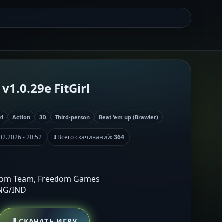
v1.0.29e FitGirl
rl
Action
3D
Third-person
Beat 'em up (Brawler)
02.2026 - 20:52
⬇
Всего скачиваний:
364
com Team, Freedom Games
ENG/IND
⬇
СКАЧАТЬ ИГРУ