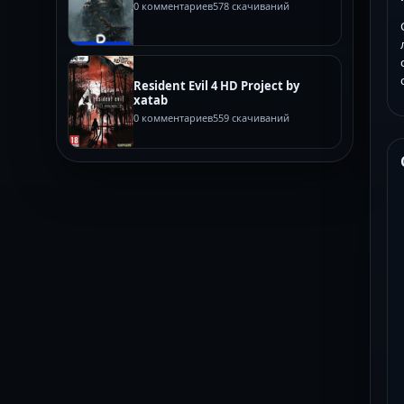
0 комментариев
578 скачиваний
Resident Evil 4 HD Project by
xatab
0 комментариев
559 скачиваний