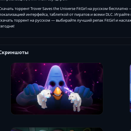
Скачать торрент Trover Saves the Universe FitGirl на русском бесплатно 
локализацией интерфейса, таблеткой от пиратов и всеми DLC. Играйте 
скачать торрент на русском — выбирайте лучший репак FitGirl и нас
сегодня!
Скриншоты