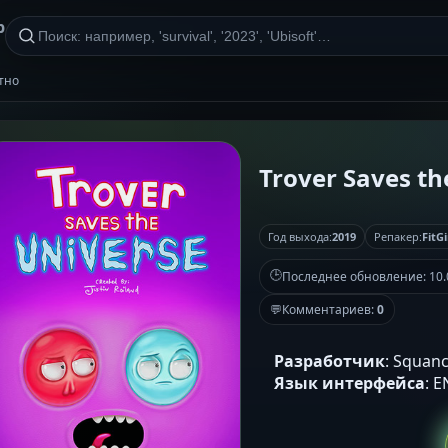
р
атно
Trover Saves the
Год выхода:
2019
Репакер:
FitGi
🕒
Последнее обновление:
10.
💬
Комментариев:
0
Разработчик
: Squan
Язык интерфейса
: 