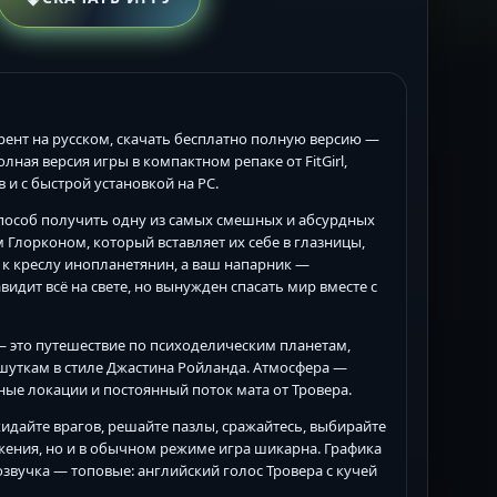
торрент на русском, скачать бесплатно полную версию —
полная версия игры в компактном репаке от FitGirl,
в и с быстрой установкой на PC.
й способ получить одну из самых смешных и абсурдных
 Глорконом, который вставляет их себе в глазницы,
 к креслу инопланетянин, а ваш напарник —
дит всё на свете, но вынужден спасать мир вместе с
ом — это путешествие по психоделическим планетам,
шуткам в стиле Джастина Ройланда. Атмосфера —
ные локации и постоянный поток мата от Тровера.
дайте врагов, решайте пазлы, сражайтесь, выбирайте
ения, но и в обычном режиме игра шикарна. Графика
 озвучка — топовые: английский голос Тровера с кучей