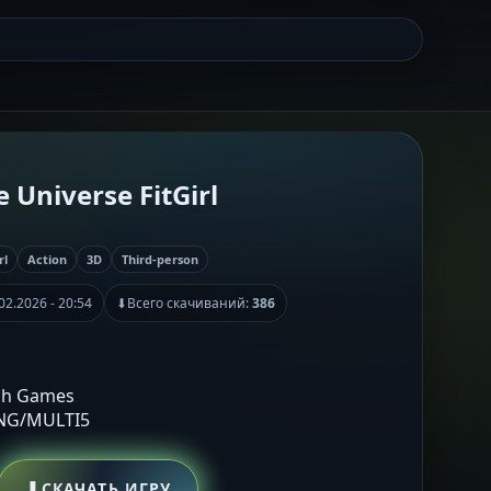
 Universe FitGirl
rl
Action
3D
Third-person
02.2026 - 20:54
⬇
Всего скачиваний:
386
ch Games
ENG/MULTI5
⬇
СКАЧАТЬ ИГРУ