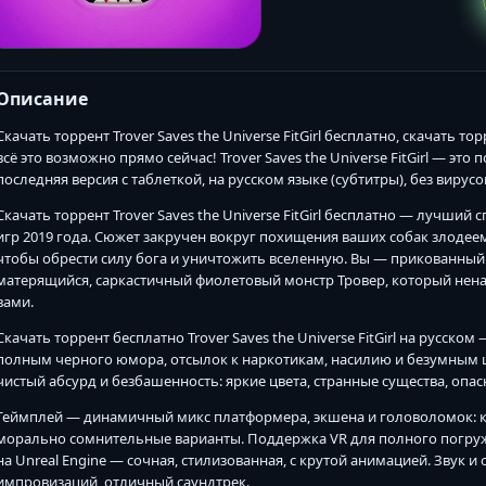
Описание
Скачать торрент Trover Saves the Universe FitGirl бесплатно, скачать 
всё это возможно прямо сейчас! Trover Saves the Universe FitGirl — это 
последняя версия с таблеткой, на русском языке (субтитры), без вирусо
Скачать торрент Trover Saves the Universe FitGirl бесплатно — лучши
игр 2019 года. Сюжет закручен вокруг похищения ваших собак злодеем
чтобы обрести силу бога и уничтожить вселенную. Вы — прикованный
матерящийся, саркастичный фиолетовый монстр Тровер, который ненави
вами.
Скачать торрент бесплатно Trover Saves the Universe FitGirl на русск
полным черного юмора, отсылок к наркотикам, насилию и безумным 
чистый абсурд и безбашенность: яркие цвета, странные существа, опас
Геймплей — динамичный микс платформера, экшена и головоломок: ки
морально сомнительные варианты. Поддержка VR для полного погруж
на Unreal Engine — сочная, стилизованная, с крутой анимацией. Звук и
импровизаций, отличный саундтрек.