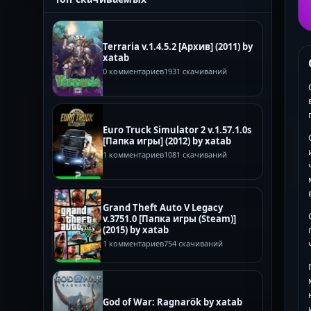
Terraria v.1.4.5.2 [Архив] (2011) by
xatab
0 комментариев
1931 скачиваний
Euro Truck Simulator 2 v.1.57.1.0s
[Папка игры] (2012) by xatab
1 комментариев
1081 скачиваний
Grand Theft Auto V Legacy
v.3751.0 [Папка игры (Steam)]
(2015) by xatab
1 комментариев
754 скачиваний
God of War: Ragnarök by xatab