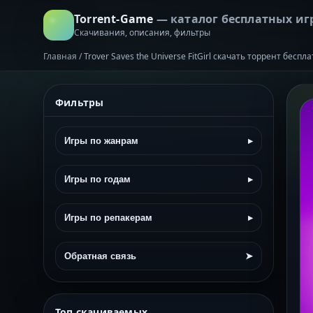
Torrent-Game
— каталог бесплатных иг
Скачивания, описания, фильтры
Главная
/
Trover Saves the Universe FitGirl скачать торрент беспл
Фильтры
Игры по жанрам
▸
Игры по годам
▸
Игры по репакерам
▸
Обратная связь
➤
Топ скачиваемых