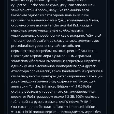
существо Tunche сошло с ума, джунгли заполонили
злые монстры и боссы, нарушив гармонию леса.
Выберите одного из пяти героев: шаманку Rumi,
проклятого мальчика-птицу Qaru, воительницу Nayra,
скромного музыканта Pancho или Hat Kid. Каждый
персонаж имеет уникальные комбо, навыки,
ультимативные способности и свою историю. Геймплей
– классический beat'em up с хак-энд-слэш элементами:
proceduralные уровни, случайные события,
перманентные апгрейды, высокая реиграбельность.
Проходите 4 ярких мира с уникальными врагами,
эпическими боссами, вызовами и секретами. Играйте в
одиночку или в локальном кооперативе до 4 друзей.
Атмосфера полна магии, яркой hand-drawn 2D-графики в
стиле перуанской культуры, детализированных локаций
джунглей, динамичного саундтрека и потрясающей
анимации. Tunche: Enhanced Edition – v1.1.0.0 FitGirl
скачать бесплатно торрент – это оптимизированная
версия от FitGirl размером около 1.3 GB, 100% lossless, с
таблеткой, на русском языке, для Windows 7/10/11.
Скачать торрент бесплатно Tunche: Enhanced Edition –
v1.1.0.0 FitGirl полная версия – наслаждайтесь игрой без