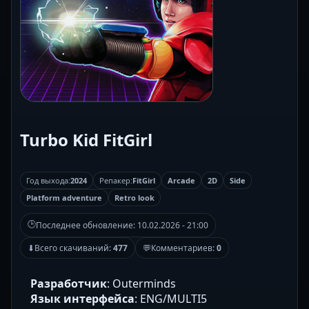
Turbo Kid FitGirl
Год выхода:
2024
Репакер:
FitGirl
Arcade
2D
Side
Platform adventure
Retro look
🕒
Последнее обновление:
10.02.2026 - 21:00
⬇
Всего скачиваний:
477
💬
Комментариев:
0
Разработчик
: Outerminds
Язык интерфейса
: ENG/MULTI5