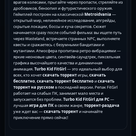
врагов колесами, прыгайте через пропасти, стреляйте из
дробовиков, бензопил и футуристического оружия.
Геймплей построен на классической
Metroidvania
—
открытый мир, нелинейное исследование, апгрейды,
скрытые локации, боссы и куча секретов. Сюжет
начинается сразу после событий фильма: вы ищете путь
через Wasteland, встречаете странных NPC, выполняете
квесты и сражаетесь с безумными бандитами и
мутантами. Атмосфера пропитана ретро-вибрациями —
яркие неоновые цвета, синтвейв-саундтрек, пиксельная
графика высочайшего качества и динамичная
анимация.
Turbo Kid FitGirl
— это идеальный выбор для
всех, кто хочет
скачать торрент
игры,
скачать
бесплатно
,
скачать торрент бесплатно
и
скачать
торрент на русском
в последней версии. Репак FitGirl
работает на слабых ПК, занимает мало места и
запускается без проблем.
Turbo Kid FitGirl для PC
—
лучшая
игра для ПК
в своем жанре,
торрент-раздача
уже ждет вас —
скачать торрент
и начинайте
приключение прямо сейчас!