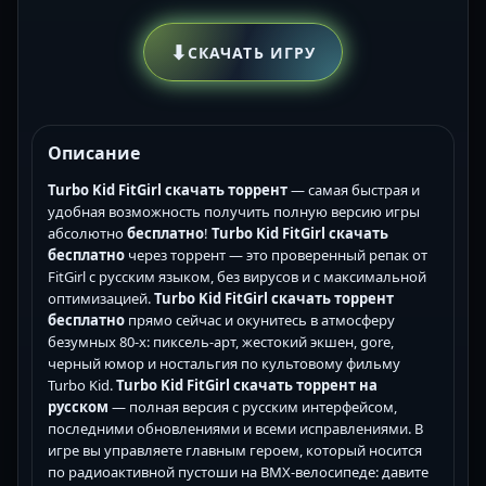
⬇
СКАЧАТЬ ИГРУ
Описание
Turbo Kid FitGirl скачать торрент
— самая быстрая и
удобная возможность получить полную версию игры
абсолютно
бесплатно
!
Turbo Kid FitGirl скачать
бесплатно
через торрент — это проверенный репак от
FitGirl с русским языком, без вирусов и с максимальной
оптимизацией.
Turbo Kid FitGirl скачать торрент
бесплатно
прямо сейчас и окунитесь в атмосферу
безумных 80-х: пиксель-арт, жестокий экшен, gore,
черный юмор и ностальгия по культовому фильму
Turbo Kid.
Turbo Kid FitGirl скачать торрент на
русском
— полная версия с русским интерфейсом,
последними обновлениями и всеми исправлениями. В
игре вы управляете главным героем, который носится
по радиоактивной пустоши на BMX-велосипеде: давите