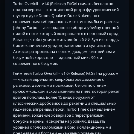
Turbo Overkill – v1.0 (Release) FitGirl скачать бесплатно
полная версия — это эпический ретро-футуристический
шутер в духе Doom, Quake и Duke Nukem, но с
современным киберпанковым сеттингом. Вы играете за
Johnny Turbo — легендарного киборга-убийцу с цепной
пилой в ноге, который возвращается в неоновый город
Paradise, чтобы уничтожить злобный ИИ Syn и его орды
биомеханических уродов, наемников и культистов.
Атмосфера пропитана неоном, дождем, синтвейвом и
безумной скоростью — идеальный микс 90-х и
современного безумия.
Геймплей Turbo Overkill – v1.0 (Release) FitGirl на русском
— чистый адреналин: сверхбыстрое движение с
рывками, двойными прыжками, бегом по стенам,
крюком-кошкой и скольжением на пиле, которая режет
врагов пополам. Более 15 видов оружия от
классических дробовиков до ракетниц и специальных
гаджетов, апгрейды, перки, Turbo Time с замедлением
времени, вождение ховеркара с перестрелками,
бонусные арены и секреты на уровнях. Двадцать
уровней с головоломками в бою, коллекционными
предметами и боссами — каждый уровень как