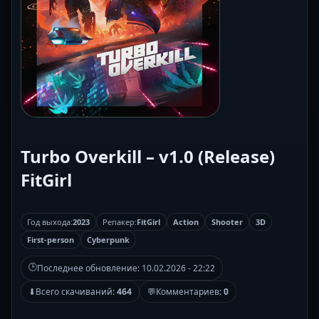
Turbo Overkill – v1.0 (Release)
FitGirl
Год выхода:
2023
Репакер:
FitGirl
Action
Shooter
3D
First-person
Cyberpunk
🕒
Последнее обновление:
10.02.2026 - 22:22
⬇
Всего скачиваний:
464
💬
Комментариев:
0