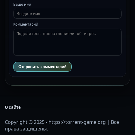
Ваше имя
Комментарий
Отправить комментарий
О сайте
Copyright © 2025 - https://torrent-game.org | Все
права защищены.