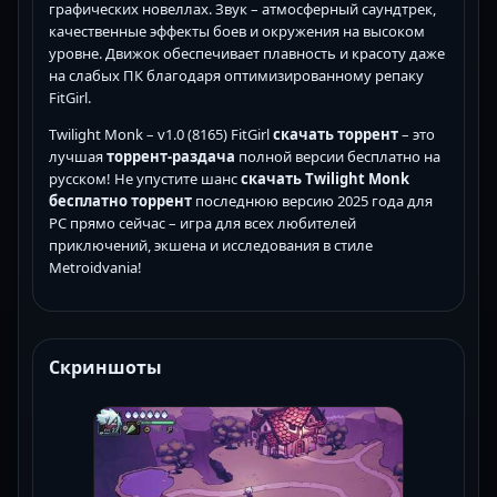
графических новеллах. Звук – атмосферный саундтрек,
качественные эффекты боев и окружения на высоком
уровне. Движок обеспечивает плавность и красоту даже
на слабых ПК благодаря оптимизированному репаку
FitGirl.
Twilight Monk – v1.0 (8165) FitGirl
скачать торрент
– это
лучшая
торрент-раздача
полной версии бесплатно на
русском! Не упустите шанс
скачать Twilight Monk
бесплатно торрент
последнюю версию 2025 года для
PC прямо сейчас – игра для всех любителей
приключений, экшена и исследования в стиле
Metroidvania!
Скриншоты