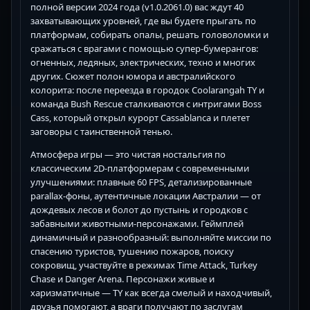
полной версии 2024 года (v1.0.2061.0) вас ждут 40
захватывающих уровней, где вы будете прыгать по
платформам, собирать опалы, решать головоломки и
сражаться с врагами с помощью супер-бумерангов:
огненных, ледяных, электрических, техно и многих
других. Сюжет полон юмора и австралийского
колорита: после переезда в городок Coolarangah TY и
команда Bush Rescue сталкиваются с интригами Boss
Cass, который открыл курорт Cassablanca и плетет
заговоры с таинственной тенью.
Атмосфера игры — это чистая ностальгия по
классическим 2D-платформерам с современными
улучшениями: плавные 60 FPS, детализированные
parallax-фоны, аутентичные локации Австралии — от
дождевых лесов и болот до пустынь и городков с
забавными животными-персонажами. Геймплей
динамичный и разнообразный: выполняйте миссии по
спасению туристов, тушению пожаров, поиску
сокровищ, участвуйте в режимах Time Attack, Turkey
Chase и Danger Arena. Персонажи живые и
харизматичные — TY как всегда смелый и находчивый,
друзья помогают, а враги получают по заслугам