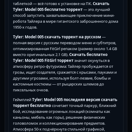
таблеткой — всё готово к установке на ПК.
Скачать
Tyler: Model 005 бесплатно торрент
— это лучший
способ запустить захватывающее приключение мини-
робота Тайлера в мире гигантского заброшенного дома
1950-х годов.
Tyler: Model 005 скачать торрент на русском
—
полная версия с русским переводом меню и субтитров,
оптимизированная FitGirl репаком (размер около 1.4 GB
вместо оригинальных 2.1 GB).
Скачать бесплатно
Tyler: Model 005 FitGirl торрент
значит окунуться в
атмосферу ретро-футуризма: Тайлер пробуждается от
грозы, ищет создателя, сражается с крысами, пауками и
другими угрозами, используя болт-лезвие, бомбы и
кастомные костюмы — от рыцарских шлемов до
пиксельных очков.
Геймплей
Tyler: Model 005 последняя версия скачать
торрент бесплатно
сочетает точный паркур, ближний
бой, исследование огромных локаций (комнаты как
каньоны, мебель как горы), решение физических
головоломок и коллекционирование предметов.
Атмосфера 50-х подчёркнута стильной графикой,