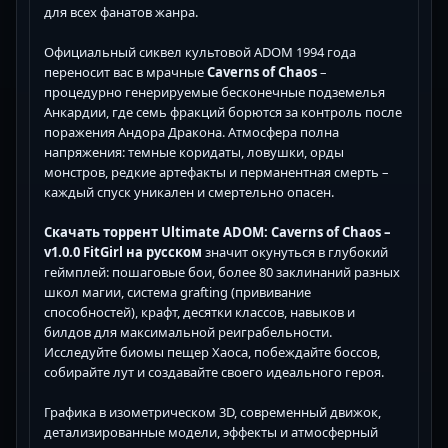
для всех фанатов жанра.
Официальный сиквел культовой ADOM 1994 года
переносит вас в мрачные
Caverns of Chaos
–
процедурно генерируемые бесконечные подземелья
Анкардии, где семь фракций борются за контроль после
поражения Андора Дракона. Атмосфера полна
напряжения: темные коридаты, ловушки, орды
монстров, редкие артефакты и перманентная смерть –
каждый спуск уникален и смертельно опасен.
Скачать торрент Ultimate ADOM: Caverns of Chaos –
v1.0.0 FitGirl на русском
значит окунуться в глубокий
геймплей: пошаговые бои, более 80 заклинаний разных
школ магии, система grafting (прививание
способностей), крафт, десятки классов, навыков и
билдов для максимальной реиграбельности.
Исследуйте биомы пещер Хаоса, побеждайте боссов,
собирайте лут и создавайте своего идеального героя.
Графика в изометрическом 3D, современный движок,
детализированные модели, эффекты и атмосферный