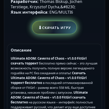
Разработчик
: Thomas Biskup, Jochen
Terstiege, Krzysztof Dycha,&#8230;
Язык интерфейса
: ENG/MULTI6
⬇
СКАЧАТЬ ИГРУ
Описание
Ultimate ADOM: Caverns of Chaos – v1.0.0 FitGirl
скачать торрент
бесплатно прямо сейчас – это лучшая
возможность получить полную версию легендарного
roguelike на PC без ожидания и оплаты!
Скачать
Ultimate ADOM: Caverns of Chaos – v1.0.0 FitGirl
торрент бесплатно
в последней оптимизированной
сборке от FitGirl – размер всего 558 МБ, быстрая
установка, никаких проблем с запуском.
Ultimate
ADOM: Caverns of Chaos – v1.0.0 FitGirl скачать
бесплатно
на русском языке – интерфейс полностью
поддерживает русский, что делает игру еще доступнее