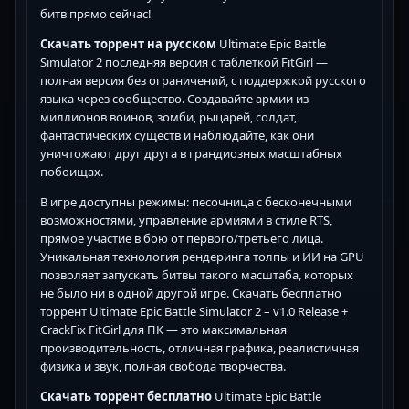
битв прямо сейчас!
Скачать торрент на русском
Ultimate Epic Battle
Simulator 2 последняя версия с таблеткой FitGirl —
полная версия без ограничений, с поддержкой русского
языка через сообщество. Создавайте армии из
миллионов воинов, зомби, рыцарей, солдат,
фантастических существ и наблюдайте, как они
уничтожают друг друга в грандиозных масштабных
побоищах.
В игре доступны режимы: песочница с бесконечными
возможностями, управление армиями в стиле RTS,
прямое участие в бою от первого/третьего лица.
Уникальная технология рендеринга толпы и ИИ на GPU
позволяет запускать битвы такого масштаба, которых
не было ни в одной другой игре. Скачать бесплатно
торрент Ultimate Epic Battle Simulator 2 – v1.0 Release +
CrackFix FitGirl для ПК — это максимальная
производительность, отличная графика, реалистичная
физика и звук, полная свобода творчества.
Скачать торрент бесплатно
Ultimate Epic Battle