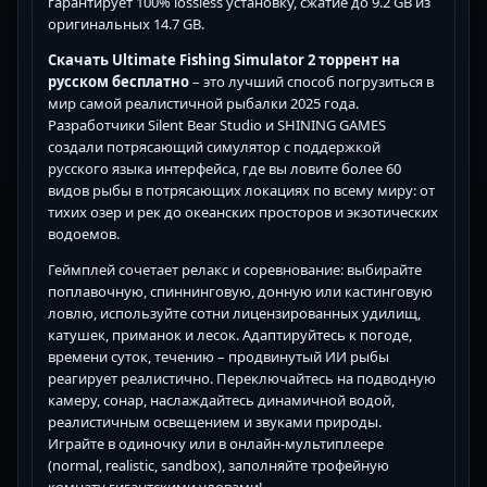
гарантирует 100% lossless установку, сжатие до 9.2 GB из
оригинальных 14.7 GB.
Скачать Ultimate Fishing Simulator 2 торрент на
русском бесплатно
– это лучший способ погрузиться в
мир самой реалистичной рыбалки 2025 года.
Разработчики Silent Bear Studio и SHINING GAMES
создали потрясающий симулятор с поддержкой
русского языка интерфейса, где вы ловите более 60
видов рыбы в потрясающих локациях по всему миру: от
тихих озер и рек до океанских просторов и экзотических
водоемов.
Геймплей сочетает релакс и соревнование: выбирайте
поплавочную, спиннинговую, донную или кастинговую
ловлю, используйте сотни лицензированных удилищ,
катушек, приманок и лесок. Адаптируйтесь к погоде,
времени суток, течению – продвинутый ИИ рыбы
реагирует реалистично. Переключайтесь на подводную
камеру, сонар, наслаждайтесь динамичной водой,
реалистичным освещением и звуками природы.
Играйте в одиночку или в онлайн-мультиплеере
(normal, realistic, sandbox), заполняйте трофейную
комнату гигантскими уловами!