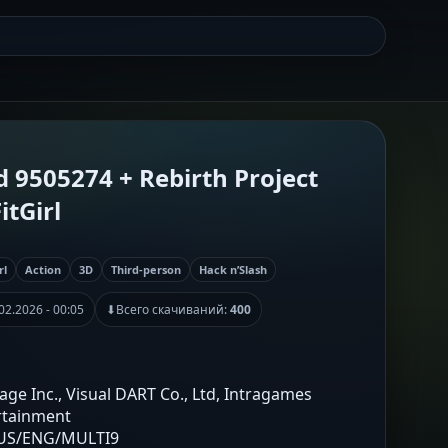
d 9505274 + Rebirth Project
itGirl
rl
Action
3D
Third-person
Hack n’Slash
02.2026 - 00:05
⬇
Всего скачиваний:
400
tage Inc., Visual DART Co., Ltd, Intragames
rtainment
RUS/ENG/MULTI9