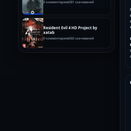
0 комментариев
581 скачиваний
Resident Evil 4 HD Project by
xatab
0 комментариев
560 скачиваний