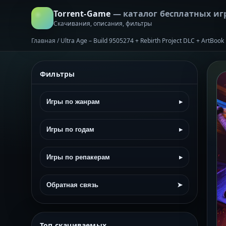
Torrent-Game
— каталог бесплатных иг
Скачивания, описания, фильтры
Главная
/
Ultra Age – Build 9505274 + Rebirth Project DLC + ArtBoo
Фильтры
Игры по жанрам
▸
Игры по годам
▸
Игры по репакерам
▸
Обратная связь
➤
Топ скачиваемых