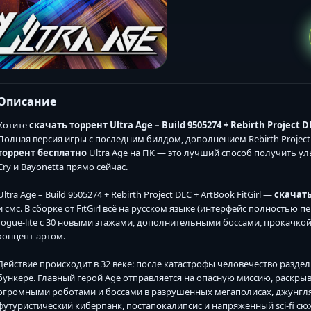
Описание
Хотите
скачать торрент Ultra Age – Build 9505274 + Rebirth Project DL
Полная версия игры с последним билдом, дополнением Rebirth Projec
торрент бесплатно
Ultra Age на ПК — это лучший способ получить ул
Cry и Bayonetta прямо сейчас.
Ultra Age – Build 9505274 + Rebirth Project DLC + ArtBook FitGirl —
скачать
и смс. В сборке от FitGirl всё на русском языке (интерфейс полностью 
rogue-lite с 30 новыми этажами, дополнительными боссами, прокачкой
концепт-артом.
Действие происходит в 32 веке: после катастрофы человечество разд
бункере. Главный герой Age отправляется на опасную миссию, раскрыв
огромными роботами и боссами в разрушенных мегаполисах, джунглях
футуристический киберпанк, постапокалипсис и напряжённый sci-fi сю