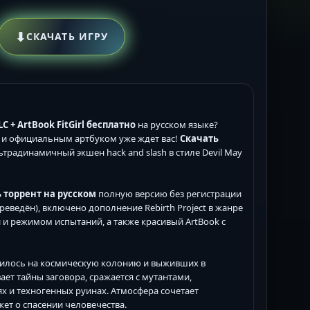
⬇
СКАЧАТЬ ИГРУ
C + ArtBook FitGirl
бесплатно
на русском языке?
t и официальным артбуком уже ждет вас!
Скачать
ьтрадинамичный экшен hack and slash в стиле Devil May
 торрент на русском
полную версию без регистрации
переведён), включено дополнение Rebirth Project в жанре
 и режимом испытаний, а также красивый ArtBook с
елилось на космическую колонию и выживших в
ает тайны заговора, сражается с мутантами,
 и техногенных руинах. Атмосфера сочетает
жет о спасении человечества.