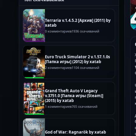
Terraria v.1.4.5.2 [Архив] (2011) by
xatab
0 комментариев
1936 скачиваний
Euro Truck Simulator 2 v.1.57.1.0s
[Папка игры] (2012) by xatab
2 комментариев
1104 скачиваний
Grand Theft Auto V Legacy
v.3751.0 [Папка игры (Steam)]
(2015) by xatab
1 комментариев
765 скачиваний
God of War: Ragnarök by xatab