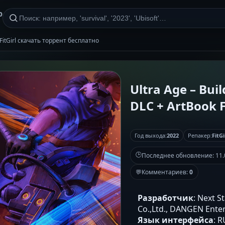
р
k FitGirl скачать торрент бесплатно
Ultra Age – Buil
DLC + ArtBook F
Год выхода:
2022
Репакер:
FitGi
🕒
Последнее обновление:
11.
💬
Комментариев:
0
Разработчик
: Next S
Co.,Ltd., DANGEN Ente
Язык интерфейса
: 