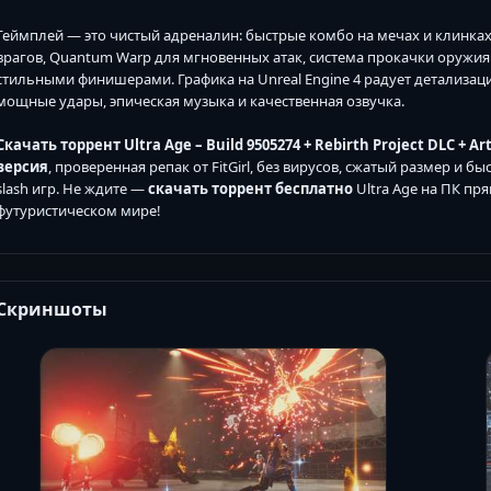
Геймплей — это чистый адреналин: быстрые комбо на мечах и клинках,
врагов, Quantum Warp для мгновенных атак, система прокачки оружия
стильными финишерами. Графика на Unreal Engine 4 радует детализаци
мощные удары, эпическая музыка и качественная озвучка.
Скачать торрент Ultra Age – Build 9505274 + Rebirth Project DLC + Ar
версия
, проверенная репак от FitGirl, без вирусов, сжатый размер и б
slash игр. Не ждите —
скачать торрент бесплатно
Ultra Age на ПК пр
футуристическом мире!
Скриншоты