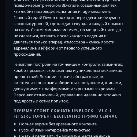
псевдо-изометрическом 3D-стиле, созданный для тех,
кто любит настоящие испытания и rage-механики.
Главный герой Devon проходит через десятки безумно
сложных уровней, где каждая секунда и каждый прыжок
на счету. Сюжет минималистичен, но мощный: никогда
не сдаваться, вставать после каждого падения и
двигаться только вперед. Атмосфера – смесь ярости,
адреналина и эйфории от первого успешного
прохождения.
Геймплей построен на точнейшем контроле, таймингах,
комбо-прыжках, скольжениях и уникальных механиках
препятствий. Локации – яркие, абстрактные, но
смертельно опасные лабиринты с ловушками, шипами,
движущимися платформами и скрытыми секретами.
Персонаж отзывчивый, управление идеально заточено
под ярость и сотни попыток.
ПОЧЕМУ СТОИТ СКАЧАТЬ UNBLOCK – V1.0.1
FITGIRL ТОРРЕНТ БЕСПЛАТНО ПРЯМО СЕЙЧАС
Полная версия без урезанного контента
Русский язык интерфейса полностью
Сжатый репак FitGirl – минимум места на диске