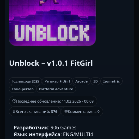
Unblock – v1.0.1 FitGirl
Год выхода:
2025
Репакер:
FitGirl
Arcade
3D
Isometric
Third-person
Platform adventure
🕒
Последнее обновление:
11.02.2026 - 00:09
⬇
Всего скачиваний:
376
💬
Комментариев:
0
Разработчик
: 906 Games
Язык интерфейса
: ENG/MULTI4