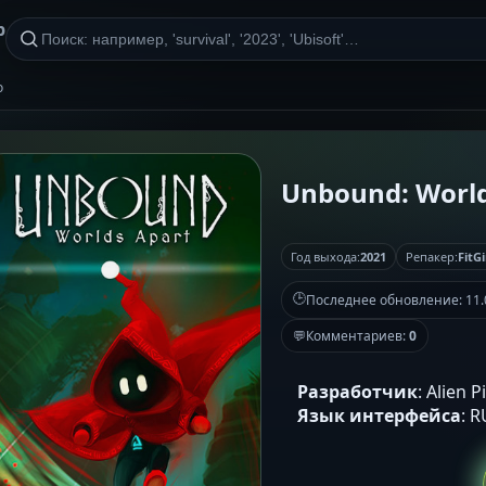
р
о
Unbound: Worlds
Год выхода:
2021
Репакер:
FitGi
🕒
Последнее обновление:
11.
💬
Комментариев:
0
Разработчик
: Alien P
Язык интерфейса
: 