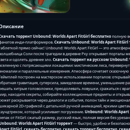
Описание
Скачать торрент Unbound: Worlds Apart FitGirl бесплатно
полную ве
фанатов инди-платформеров.
Скачать Unbound: Worlds Apart FitGirl
таблеткой прямо сейчас! Unbound: Worlds Apart FitGirl — это атмосфе
волшебница Соли после трагедии в деревне Рху открывает порталы 
света и одолеть древнее зло.
Скачать торрент на русском Unbound: Wo
вселенную с потрясающими локациями: мистические леса, перевернут
аномалии и параллельные измерения. Атмосфера сочетает сказочную
Геймплей построен на мастерском использовании порталов: открывай
обратная гравитация, суперсила, замедление времени, уменьшение р
решать хитрые головоломки, преодолевать ловушки, сражаться с вра
мир, находите секреты, собирайте коллекционные предметы и открыв
сюжет раскрывается через диалоги и события, полон тайн и эмоционал
шикарной 2D-графикой с детальной ручной анимацией, яркими цвет
саундтреком, который усиливает погружение.
Unbound: Worlds Apart 
репак от FitGirl: сжатый размер, русский язык, полная версия без уреза
Unbound: Worlds Apart FitGirl торрент
— быстро, удобно и безопасно
Apart FitGirl
,
скачать бесплатно
,
скачать торрент бесплатно
,
скача