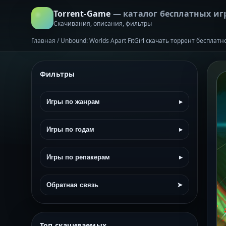
Torrent-Game
— каталог бесплатных иг
Скачивания, описания, фильтры
Главная
/
Unbound: Worlds Apart FitGirl скачать торрент бесплатн
Фильтры
Игры по жанрам
▸
Игры по годам
▸
Игры по репакерам
▸
Обратная связь
➤
Топ скачиваемых