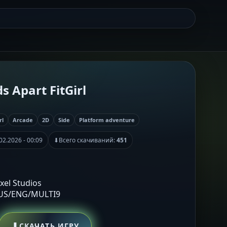
 Apart FitGirl
rl
Arcade
2D
Side
Platform adventure
02.2026 - 00:09
⬇
Всего скачиваний:
451
ixel Studios
RUS/ENG/MULTI9
⬇
СКАЧАТЬ ИГРУ