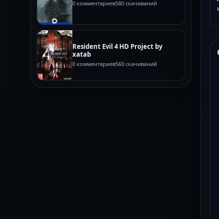
0 комментариев
580 скачиваний
Resident Evil 4 HD Project by
xatab
0 комментариев
560 скачиваний