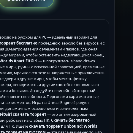
рсию на русском для PC — идеальный вариант для
 торрент бесплатно
последнюю версию без вирусов и с
рная 2D-метроидвания с элементами пазлов, где юная
между мирами, чтобы остановить надвигающийся конец
rlds Apart FitGirl
— и погрузитесь в hand-drawn
ые миры, руины с искаженной гравитацией, временные
 магию, мрачное фэнтези и напряженные приключения.
те двери в другие миры, чтобы менять физику —
азмера, невидимость и другие способности помогают
гами и боссами. Исследуйте нелинейный открытый
айте новые способности. Персонажи харизматичные,
ьных моментов. Игра на Unreal Engine 4 радует
ами, динамичным освещением и великолепным
FitGirl скачать торрент
— это оптимизированный
ний, работает на слабых ПК.
Скачать бесплатно
 для ПК. Ищете
скачать торрент Unbound: Worlds
ть торрент на русском
— эта раздача именно то, что