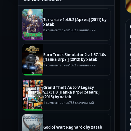
Terraria v.1.4.5.2 [Архив] (2011) by
xatab
0 комментариев
1932 скачиваний
Euro Truck Simulator 2 v.1.57.1.0s
[Папка игры] (2012) by xatab
1 комментариев
1082 скачиваний
Grand Theft Auto V Legacy
v.3751.0 [Папка игры (Steam)]
(2015) by xatab
1 комментариев
755 скачиваний
God of War: Ragnarök by xatab