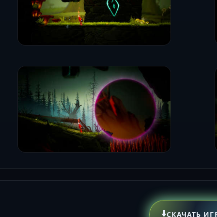
⬇️
СКАЧАТЬ ИГ