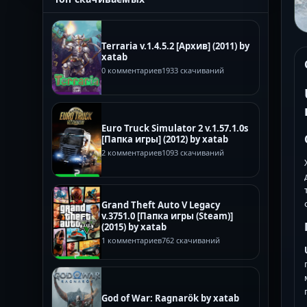
Terraria v.1.4.5.2 [Архив] (2011) by
xatab
0 комментариев
1933 скачиваний
Euro Truck Simulator 2 v.1.57.1.0s
[Папка игры] (2012) by xatab
2 комментариев
1093 скачиваний
Grand Theft Auto V Legacy
v.3751.0 [Папка игры (Steam)]
(2015) by xatab
1 комментариев
762 скачиваний
God of War: Ragnarök by xatab