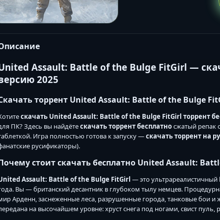
Описание
United Assault: Battle of the Bulge FitGirl —
ска
версию 2025
Скачать торрент United Assault: Battle of the Bulge Fit
Хотите
скачать United Assault: Battle of the Bulge FitGirl торрент
бе
для ПК? Здесь вы найдёте
скачать торрент бесплатно
сжатый репак о
таблеткой. Игра полностью готова к запуску —
скачать торрент на р
фанатские русификаторы).
Почему стоит
скачать бесплатно United Assault: Battl
United Assault: Battle of the Bulge FitGirl
— это ультрареалистичный
года. Вы — британский десантник в глубоком тылу немцев. Процедурн
мир Арденн, заснеженные леса, разрушенные города, танковые бои и
передана на высочайшем уровне: хруст снега под ногами, свист пуль, 