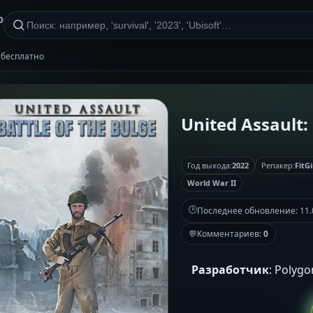
р
нт бесплатно
United Assault: 
Год выхода:
2022
Репакер:
FitGi
World War II
🕒
Последнее обновление:
11.
💬
Комментариев:
0
Разработчик
: Polyg