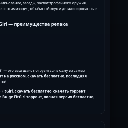
никновение, засады, захват трофейного оружия,
ая оптимизация, объёмный звук и детализированные
Girl
— преимущества репака
rl
— это ваш шанс погрузиться в одну из самых
нт на русском
,
скачать бесплатно
,
последняя
на!
FitGirl
,
скачать бесплатно
,
скачать торрент
e Bulge FitGirl торрент
,
полная версия бесплатно
,