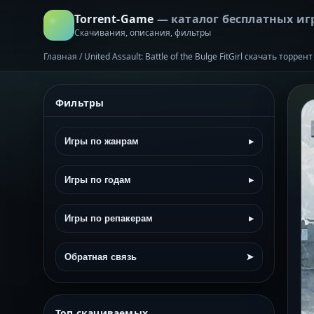
Torrent-Game
— каталог бесплатных иг
Скачивания, описания, фильтры
Главная
/
United Assault: Battle of the Bulge FitGirl скачать торре
Фильтры
Игры по жанрам
▸
Игры по годам
▸
Игры по репакерам
▸
Обратная связь
➤
Топ скачиваемых