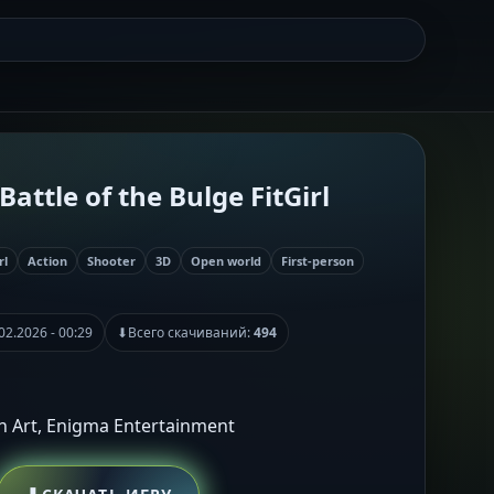
Battle of the Bulge FitGirl
rl
Action
Shooter
3D
Open world
First-person
02.2026 - 00:29
⬇
Всего скачиваний:
494
on Art, Enigma Entertainment