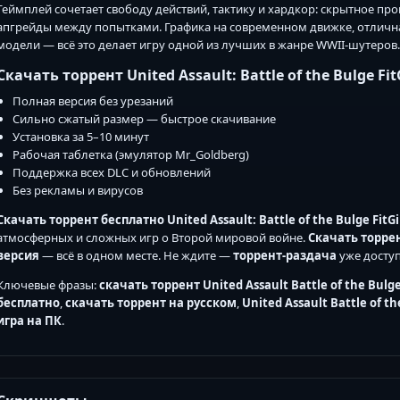
Геймплей сочетает свободу действий, тактику и хардкор: скрытное про
апгрейды между попытками. Графика на современном движке, отличн
модели — всё это делает игру одной из лучших в жанре WWII-шутеров.
Скачать торрент United Assault: Battle of the Bulge Fit
Полная версия без урезаний
Сильно сжатый размер — быстрое скачивание
Установка за 5–10 минут
Рабочая таблетка (эмулятор Mr_Goldberg)
Поддержка всех DLC и обновлений
Без рекламы и вирусов
Скачать торрент бесплатно
United Assault: Battle of the Bulge FitGi
атмосферных и сложных игр о Второй мировой войне.
Скачать торре
версия
— всё в одном месте. Не ждите —
торрент-раздача
уже доступ
Ключевые фразы:
скачать торрент United Assault Battle of the Bulge 
бесплатно
,
скачать торрент на русском
,
United Assault Battle of th
игра на ПК
.