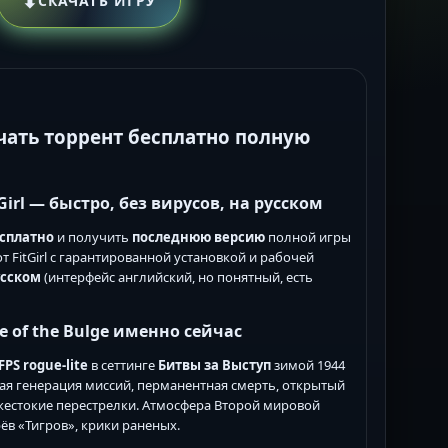
⬇
СКАЧАТЬ ИГРУ
чать торрент
бесплатно полную
Girl
— быстро, без вирусов, на русском
сплатно
и получить
последнюю версию
полной игры
т FitGirl с гарантированной установкой и рабочей
усском
(интерфейс английский, но понятный, есть
e of the Bulge
именно сейчас
FPS rogue-lite
в сеттинге
Битвы за Выступ
зимой 1944
ая генерация миссий, перманентная смерть, открытый
 жестокие перестрелки. Атмосфера Второй мировой
рёв «Тигров», крики раненых.