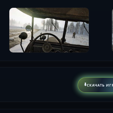
⬇️
СКАЧАТЬ ИГ