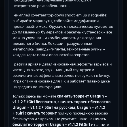
процедурно генерируемые уровни создают
невероятную реиграбельность.
Геймплей сочетает top-down shoot 'em up и roguelite:
выбирайте маршруты, собирайте модификации,
прокачивайте меха. Оружие от классических пулеметов
до плазменных бумерангов и ракетных установок – все
можно улучшать и комбинировать для создания
идеального билда. Локации – разрушенные
мегаполисы, заводы-гиганты, техногенные руины –
каждая карта полна опасностей и секретов.
Графика яркая и детализированная, эффекты взрывов и
частиц на высоте, звук – мощный саундтрек и
реалистичные эффекты выстрелов погружают в битву.
Игра оптимизирована для ПК и работает плавно даже
на средних конфигурациях.
Только здесь вы можете
скачать торрент Uragun –
v1.1.2 FitGirl бесплатно
,
скачать торрент бесплатно
Uragun – v1.1.2 FitGirl на русском
,
Uragun – v1.1.2
FitGirl скачать торрент
полную последнюю версию
без вирусов и с кряком. Не упустите шанс –
скачать
бесплатно торрент Uragun – v1.1.2 FitGirl
и начните