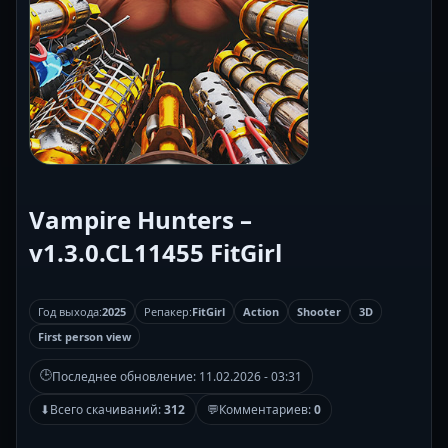
Vampire Hunters –
v1.3.0.CL11455 FitGirl
Год выхода:
2025
Репакер:
FitGirl
Action
Shooter
3D
First person view
🕒
Последнее обновление:
11.02.2026 - 03:31
⬇
Всего скачиваний:
312
💬
Комментариев:
0