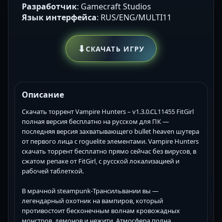
Разработчик
: Gamecraft Studios
Язык интерфейса
: RUS/ENG/MULTI11
⬇
СКАЧАТЬ ИГРУ
Описание
Скачать торрент Vampire Hunters – v1.3.0.CL11455 FitGirl
полная версия бесплатно на русском для ПК —
последняя версия захватывающего bullet heaven шутера
от первого лица с roguelite элементами. Vampire Hunters
скачать торрент бесплатно прямо сейчас без вирусов, в
сжатом репаке от FitGirl, с русской локализацией и
рабочей таблеткой.
В мрачной steampunk-Трансильвании вы —
легендарный охотник на вампиров, который
противостоит бесконечным волнам кровожадных
монстров, демонов и нежити. Атмосфера полна