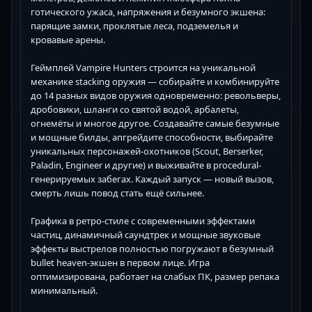
готического ужаса, напряжения и безумного экшена:
парящие замки, проклятые леса, подземелья и
кровавые арены.
Геймплей Vampire Hunters строится на уникальной
механике stacking оружия — собирайте и комбинируйте
до 14 разных видов оружия одновременно: револьверы,
дробовики, шланги со святой водой, арбалеты,
огнемёты и многое другое. Создавайте самые безумные
и мощные билды, апгрейдите способности, выбирайте
уникальных персонажей-охотников (Scout, Berserker,
Paladin, Engineer и другие) и выживайте в procedural-
генерируемых забегах. Каждый запуск — новый вызов,
смерть лишь повод стать ещё сильнее.
Графика в ретро-стиле с современными эффектами
частиц, динамичный саундтрек и мощные звуковые
эффекты выстрелов полностью погружают в безумный
bullet heaven-экшен в первом лице. Игра
оптимизирована, работает на слабых ПК, размер репака
минимальный.