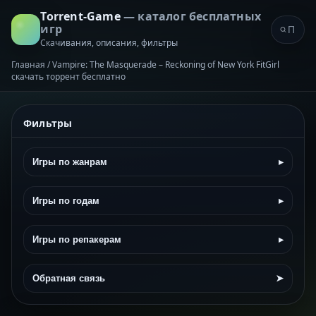
Torrent-Game
— каталог бесплатных
игр
Скачивания, описания, фильтры
Главная
/
Vampire: The Masquerade – Reckoning of New York FitGirl
скачать торрент бесплатно
Фильтры
Игры по жанрам
▸
Игры по годам
▸
Игры по репакерам
▸
Обратная связь
➤