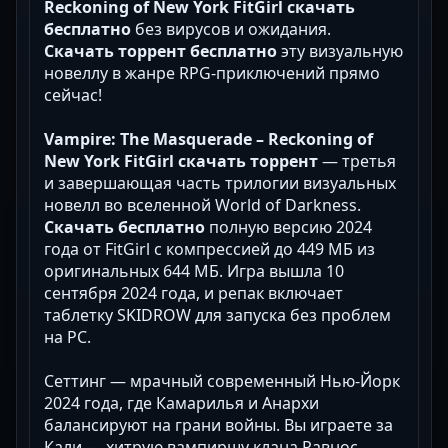
Reckoning of New York FitGirl скачать
бесплатно
без вирусов и ожидания.
Скачать торрент бесплатно
эту визуальную
новеллу в жанре RPG-приключений прямо
сейчас!
Vampire: The Masquerade – Reckoning of
New York FitGirl скачать торрент
— третья
и завершающая часть трилогии визуальных
новелл во вселенной World of Darkness.
Скачать бесплатно
полную версию 2024
года от FitGirl с компрессией до 449 МБ из
оригинальных 644 МБ. Игра вышла 10
сентября 2024 года, и репак включает
таблетку SKIDROW для запуска без проблем
на PC.
Сеттинг — мрачный современный Нью-Йорк
2024 года, где Камарилья и Анархи
балансируют на грани войны. Вы играете за
Кали — хитрую вампиршу клана Равнос,