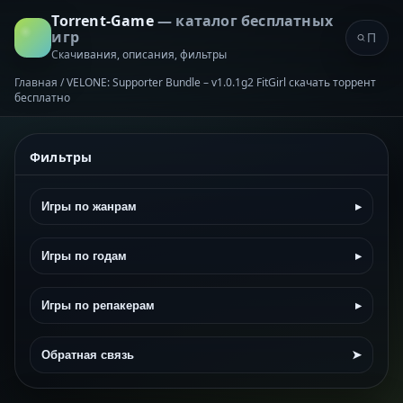
Torrent-Game
— каталог бесплатных
игр
Скачивания, описания, фильтры
Главная
/
VELONE: Supporter Bundle – v1.0.1g2 FitGirl скачать торрент
бесплатно
Фильтры
Игры по жанрам
▸
Игры по годам
▸
Игры по репакерам
▸
Обратная связь
➤