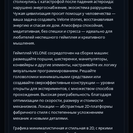
столкнулись с катастрофой после падения астероида:
нарушено энергоснабжение, экосистема разрушена.
Чужая цивилизация просит помощи у человечества —
ваша задача создавать Velone stones, восстанавливая
энергию и спасая их дом. Атмосфера спокойная,
медитативная, без спешки и стресса — идеально для
любителей неспешного геймплея и креативного
мышления.
Геймплей VELONE сосредоточен на сборке машин:
размещайте поршни, шестеренки, манипуляторы,
конвейеры и другие элементы, настраивайте их логику
визуальным программированием. Решайте
головоломки минимальными средствами или
создавайте сверхэффективные конструкции — уровни
открыты для экспериментов, с множеством способов
прохождения. Высокая реиграбельность благодаря
оптимизации по скорости, размеру и стоимости
механизмов. Локации — абстрактные 2D-платформы
фабричного стиля с постепенным усложнением
механик и новыми деталями.
Графика минималистичная и стильная в 2D, с яркими