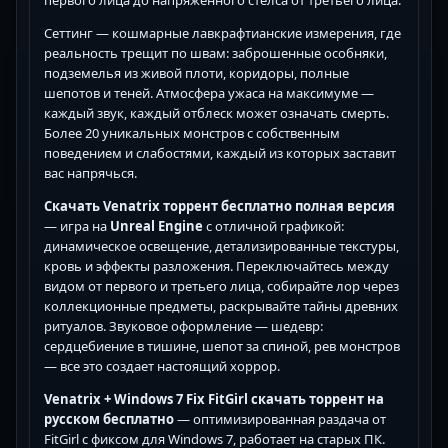
первого лица до напряженного стелса от третьего лица.
Сеттинг — кошмарные лавкрафтианские измерения, где
реальность трещит по швам: заброшенные особняки,
подземелья из живой плоти, коридоры, полные
шепотов и теней. Атмосфера ужаса на максимуме —
каждый звук, каждый отблеск может означать смерть.
Более 20 уникальных монстров с собственным
поведением и слабостями, каждый из которых заставит
вас напрячься.
Скачать Venatrix торрент бесплатно полная версия
— игра на
Unreal Engine
с отличной графикой:
динамическое освещение, детализированные текстуры,
кровь и эффекты разложения. Переключайтесь между
видом от первого и третьего лица, собирайте лор через
коллекционные предметы, раскрывайте тайны древних
ритуалов. Звуковое оформление — шедевр:
сердцебиение в тишине, шепот за спиной, рев монстров
— все это создает настоящий хоррор.
Venatrix + Windows 7 Fix FitGirl скачать торрент на
русском бесплатно
— оптимизированная раздача от
FitGirl с фиксом для Windows 7, работает на старых ПК.