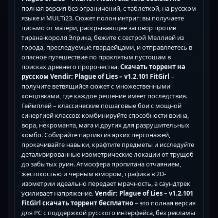
полная версия без ограничений, с таблеткой, на русском
языке и MULTi23. Сюжет полон интриг: вы получаете
письмо от матери, раскрывающее заговор против
тирана-короля Элрика, бежите с сестрой Меллией из
города, преследуемые гвардейцами, и отправляетесь в
опасное путешествие по проклятым пустошам в
поисках древнего пророчества.
Скачать торрент на
русском Vendir: Plague of Lies – v1.2.101 FitGirl
–
получите ветвящийся сюжет с множественными
концовками, где каждое решение имеет последствия.
Геймплей – классические пошаговые бои с мощной
синергией классов: комбинируйте способности воина,
вора, некроманта, мага и других для разрушительных
комбо. Собирайте партию из ярких персонажей,
прокачивайте навыки, крафтите предметы и исследуйте
детализированные изометрические локации от трущоб
до забытых руин. Атмосфера пропитана отчаянием,
жестокостью и черным юмором, графика в 2D-
изометрии идеально передает мрачность, а саундтрек
усиливает напряжение.
Vendir: Plague of Lies – v1.2.101
FitGirl скачать торрент бесплатно
– это полная версия
для PC с поддержкой русского интерфейса, без рекламы