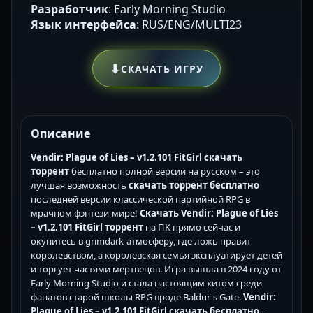
Разработчик
: Early Morning Studio
Язык интерфейса
: RUS/ENG/MULTI23
⬇
СКАЧАТЬ ИГРУ
Описание
Vendir: Plague of Lies – v1.2.101 FitGirl скачать
торрент
бесплатно полной версии на русском – это
лучшая возможность
скачать торрент бесплатно
последней версии классической партийной RPG в
мрачном фэнтези-мире!
Скачать Vendir: Plague of Lies
– v1.2.101 FitGirl торрент
на ПК прямо сейчас и
окунитесь в grimdark-атмосферу, где ложь правит
королевством, а королевская семья эксплуатирует детей
и торгует частями мертвецов. Игра вышла в 2024 году от
Early Morning Studio и стала настоящим хитом среди
фанатов старой школы RPG вроде Baldur's Gate.
Vendir:
Plague of Lies – v1.2.101 FitGirl скачать бесплатно
–