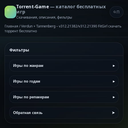
Torrent-Game
— каталог бесплатных
игр
Скачивания, описания, фильтры
Главная
/
Verdun + Tannenberg – v312.21382/v312.21390 FitGirl скачать
торрент бесплатно
Фильтры
Игры по жанрам
▸
Игры по годам
▸
Игры по репакерам
▸
Обратная связь
➤