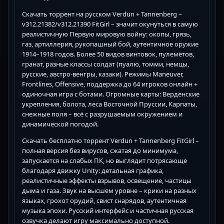
Скачать торрент на русском Verdun + Tannenberg –
v312.21382/v312.21390 FitGirl – значит окунуться в самую
реалистичную Первую мировую войну: окопы, грязь,
газ, артиллерия, рукопашный бой, аутентичное оружие
1914–1918 годов. Более 50 видов винтовок, пулемётов,
гранат, разные классы солдат (пуалю, томми, немцы,
русские, австро-венгры, казаки). Режимы Maneuver,
Frontlines, Offensive, поддержка до 64 игроков онлайн +
одиночная игра с ботами. Огромные карты: Верденские
укрепления, болота, леса Восточной Пруссии, Карпаты,
снежные поля – всё с разрушаемым окружением и
динамической погодой.
Скачать бесплатно торрент Verdun + Tannenberg FitGirl –
полная версия без вирусов, сжатая до минимума,
запускается на слабых ПК, но выглядит потрясающе
благодаря движку Unity: детальная графика,
реалистичные эффекты взрывов, освещение, частицы
дыма и газа. Звук на высшем уровне – крики на разных
языках, грохот орудий, свист снарядов, аутентичная
музыка эпохи. Русский интерфейс и частичная русская
озвучка делают игру максимально доступной.