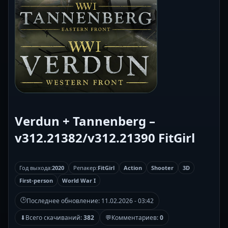
Verdun + Tannenberg –
v312.21382/v312.21390 FitGirl
Год выхода:
2020
Репакер:
FitGirl
Action
Shooter
3D
First-person
World War I
🕒
Последнее обновление:
11.02.2026 - 03:42
⬇
Всего скачиваний:
382
💬
Комментариев:
0