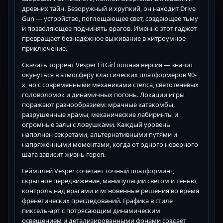
древних тайн. Безоружный и хрупкий, он находит Drive
Gun — устройство, поглощающее свет, создающее тьму
и позволяющее подчинять врагов. Именно этот гаджет
превращает безнадёжное выживание в хитроумное
приключение.
Скачать торрент Vesper FitGirl полная версия — значит
окунуться в атмосферу классических платформеров 90-
х, но с современными механиками стелса, светотеневых
головоломок и динамичных погонь. Локации игры
поражают разнообразием: мрачные катакомбы,
разрушенные храмы, механические лабиринты и
огромные залы с ловушками. Каждый уровень
наполнен секретами, альтернативными путями и
напряжёнными моментами, когда от одного неверного
шага зависит жизнь героя.
Геймплей Vesper сочетает точный платформинг,
скрытное передвижение, манипуляции светом и тенью,
контроль над врагами и мгновенные решения во время
френетических преследований. Графика в стиле
пиксель-арт с потрясающим динамическим
освещением и детализированными фонами создаёт