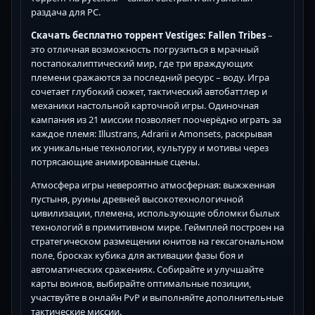
раздача для PC.
Скачать бесплатно торрент Vestiges: Fallen Tribes
–
это отличная возможность погрузиться в мрачный
постапокалиптический мир, где три враждующих
племени сражаются за последний ресурс – воду. Игра
сочетает глубокий сюжет, тактический автобаттлер и
механики настольной карточной игры. Одиночная
кампания из 21 миссии позволяет поочерёдно играть за
каждое племя: Illustrans, Adrarii и Amonsets, раскрывая
их уникальные технологии, культуру и мотивы через
потрясающие анимированные сцены.
Атмосфера игры невероятно атмосферная: выжженная
пустыня, руины древней высокотехнологичной
цивилизации, племена, использующие обломки былых
технологий в примитивном мире. Геймплей построен на
стратегическом размещении юнитов на гексагональном
поле, бросках кубика для активации фазы боя и
автоматических сражениях. Собирайте и улучшайте
карты воинов, выбирайте оптимальные позиции,
участвуйте в онлайн PvP и выполняйте дополнительные
тактические миссии.