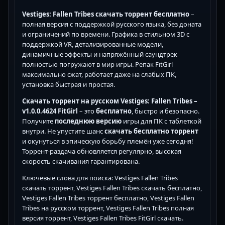
Vestiges: Fallen Tribes скачать торрент бесплатно
–
полная версия с поддержкой русского языка, без доната
и ограничений по времени. Графика в стильном 3D с
поддержкой VR, детализированные модели,
динамичные эффекты и напряжённый саундтрек
полностью погружают в мир игры. Репак FitGirl
максимально сжат, работает даже на слабых ПК,
установка быстрая и простая.
Скачать торрент на русском Vestiges: Fallen Tribes –
v1.0.0.4624 FitGirl
– это
бесплатно
, быстро и безопасно.
Получите
последнюю версию
игры для ПК с таблеткой
внутри. Не упустите шанс
скачать бесплатно торрент
и окунуться в эпическую борьбу племён уже сегодня!
Торрент-раздача обновляется регулярно, высокая
скорость скачивания гарантирована.
Ключевые слова для поиска: Vestiges Fallen Tribes
скачать торрент, Vestiges Fallen Tribes скачать бесплатно,
Vestiges Fallen Tribes торрент бесплатно, Vestiges Fallen
Tribes на русском торрент, Vestiges Fallen Tribes полная
версия торрент, Vestiges Fallen Tribes FitGirl скачать.