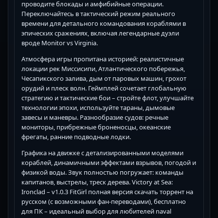
проводите блокады и амфибийные операции.
Переключайтесь в тактический режим реального
времени для детального командования кораблями в
эпических сражениях, включая легендарные дуэли
вроде Monitor vs Virginia.
Атмосфера игры пропитана историей: реалистичные
локации рек Миссисипи, Атлантического побережья,
Чесапикского залива, дым от паровых машин, грохот
орудий и плеск волн. Геймплей сочетает глобальную
стратегию и тактические бои – стройте флот, улучшайте
технологии эпохи, используйте тараны, дымовые
завесы и маневры. Разнообразие судов: речные
мониторы, прибрежные броненосцы, океанские
фрегаты, ранние подводные лодки.
Графика на движке с детализированными моделями
кораблей, динамичными эффектами взрывов, погодой и
физикой воды. Звук полностью погружает: команды
капитанов, выстрелы, треск дерева. Victory at Sea:
Ironclad – v1.0.3 FitGirl полная версия скачать торрент на
русском (с возможными фан-переводами), бесплатно
для ПК – идеальный выбор для любителей naval