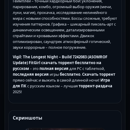
Геймплей – точный хардкорный бой: уклонения,
парирования, комбо, огромный выбор оружия (мечи,
луки, магия), прокачка, исследование нелинейного
мира с новыми способностями. Боссы сложные, требуют
изучения паттернов. Графика – шикарный пиксель-арт с
динамическим освещением, детализированными
спрайтами и кровавыми эффектами. Движок
оптимизирован, саундтрек атмосферный готический,
звуки хоррорные – полное погружение.
Vigil: The Longest Night – Build 7242083 (ASOMROF
Update) FitGirl скачать торрент бесплатно на
русском
– это
полная версия
для PC с таблеткой,
последняя версия
игры
бесплатно
.
Скачать торрент
прямо сейчас и выжить в самой длинной ночи!
Игра
для ПК
с русским языком – лучшая
торрент-раздача
2025!
Скриншоты