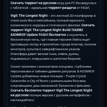
Скачать торрент на русском
игру для PC без вирусов и
с таблеткой – идеальная
торрент-раздача
от FitGirl.
Vigil: The Longest Night
– это жесткий 2D-платформер в
стиле souls-like и metroidvania, полный мрачного
космического хоррора и готического фэнтези.
Скачать
торрент Vigil: The Longest Night Build 7242083
ASOMROF Update FitGirl бесплатно
и окунитесь в
бесконечную ночь, где главная героиня Лейла ищет
пропавшую сестру в проклятом городе Аластер, полном
монстров, культов и лавкрафтианских ужасов.
Атмосфера давит: вечная тьма, ливни, руины,
подземелья с ловушками и шепотом безумия.
Сюжет нелинеен с множеством концовок, глубокими
персонажами и тайнами древних ритуалов. В ASOMROF
Update добавлены новые локации – Purple Crystal
Catacombs и City of Roots с уникальными боссами,
сокровищами, даш-механикой, балансом и фиксами.
Скачать бесплатно торрент Vigil The Longest Night
на русском
полную версию с русским интерфейсом –
наслаждайтесь!