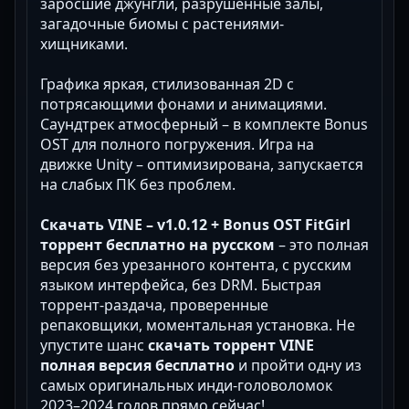
заросшие джунгли, разрушенные залы,
загадочные биомы с растениями-
хищниками.
Графика яркая, стилизованная 2D с
потрясающими фонами и анимациями.
Саундтрек атмосферный – в комплекте Bonus
OST для полного погружения. Игра на
движке Unity – оптимизирована, запускается
на слабых ПК без проблем.
Скачать VINE – v1.0.12 + Bonus OST FitGirl
торрент бесплатно на русском
– это полная
версия без урезанного контента, с русским
языком интерфейса, без DRM. Быстрая
торрент-раздача, проверенные
репаковщики, моментальная установка. Не
упустите шанс
скачать торрент VINE
полная версия бесплатно
и пройти одну из
самых оригинальных инди-головоломок
2023–2024 годов прямо сейчас!