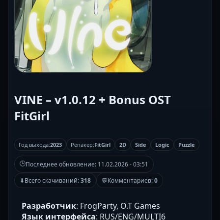
VINE – v1.0.12 + Bonus OST
FitGirl
Год выхода:
2023
Репакер:
FitGirl
2D
Side
Logic
Puzzle
🕒
Последнее обновление:
11.02.2026 - 03:51
⬇
Всего скачиваний:
318
💬
Комментариев:
0
Разработчик
: FrogParty, O.T Games
Язык интерфейса
: RUS/ENG/MULTI6