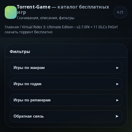
Torrent-Game
— каталог бесплатных
игр
Скачивания, описания, фильтры
Главная
/
Virtual Rides 3: Ultimate Edition – v2.7.0f4 + 11 DLCs FitGirl
скачать торрент бесплатно
Фильтры
Игры по жанрам
▸
Игры по годам
▸
Игры по репакерам
▸
Обратная связь
➤