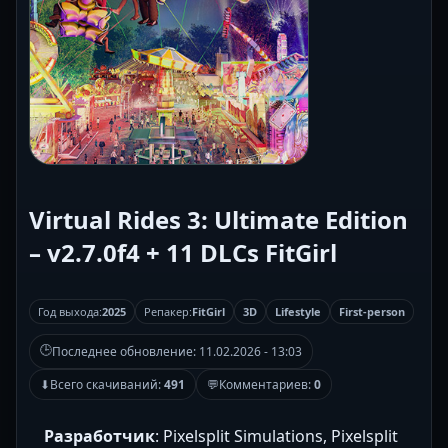
Virtual Rides 3: Ultimate Edition
– v2.7.0f4 + 11 DLCs FitGirl
Год выхода:
2025
Репакер:
FitGirl
3D
Lifestyle
First-person
🕒
Последнее обновление:
11.02.2026 - 13:03
⬇
Всего скачиваний:
491
💬
Комментариев:
0
Разработчик
: Pixelsplit Simulations, Pixelsplit