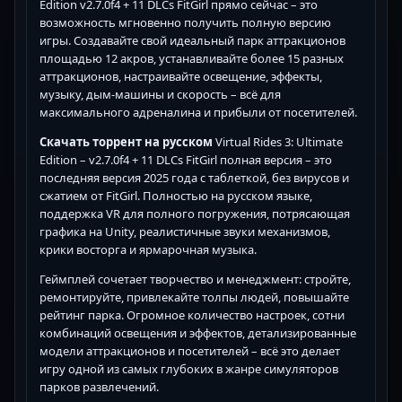
Edition v2.7.0f4 + 11 DLCs FitGirl прямо сейчас – это
возможность мгновенно получить полную версию
игры. Создавайте свой идеальный парк аттракционов
площадью 12 акров, устанавливайте более 15 разных
аттракционов, настраивайте освещение, эффекты,
музыку, дым-машины и скорость – всё для
максимального адреналина и прибыли от посетителей.
Скачать торрент на русском
Virtual Rides 3: Ultimate
Edition – v2.7.0f4 + 11 DLCs FitGirl полная версия – это
последняя версия 2025 года с таблеткой, без вирусов и
сжатием от FitGirl. Полностью на русском языке,
поддержка VR для полного погружения, потрясающая
графика на Unity, реалистичные звуки механизмов,
крики восторга и ярмарочная музыка.
Геймплей сочетает творчество и менеджмент: стройте,
ремонтируйте, привлекайте толпы людей, повышайте
рейтинг парка. Огромное количество настроек, сотни
комбинаций освещения и эффектов, детализированные
модели аттракционов и посетителей – всё это делает
игру одной из самых глубоких в жанре симуляторов
парков развлечений.