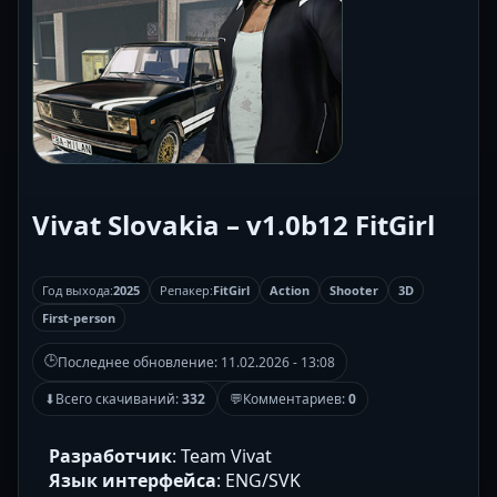
Vivat Slovakia – v1.0b12 FitGirl
Год выхода:
2025
Репакер:
FitGirl
Action
Shooter
3D
First-person
🕒
Последнее обновление:
11.02.2026 - 13:08
⬇
Всего скачиваний:
332
💬
Комментариев:
0
Разработчик
: Team Vivat
Язык интерфейса
: ENG/SVK