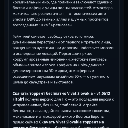
криминальный мир, где политики заключают сделки с
боссами мафии, а улицы полны опасностей. Атмосфера
максимально реалистичная — от иконических авто
Smola и DBW до темных аллей и шумных проспектов
воссозданных 10 км² Братиславы.
Геймплей сочетает свободу открытого мира,
динамичные перестрелки от первого и третьего лица,
вождение по аутентичным дорогам, undercover-миссии
и исследование локаций. Персонажи яркие:
коррумпированные чиновники, жестокие гангстеры,
обычные жители эпохи. Графика на Unity-движке с
детализированным 3D-миром, атмосферным
освещением, звуковым дизайном 90-х — от уличного
шума до саундтрека и выстрелов.
Скачать торрент бесплатно Vivat Slovakia – v1.0b12
FitGirl
полную версию для ПК — это последняя версия с
исправлениями, без DRM, с таблеткой. Играйте
бесплатно, наслаждайтесь захватывающим сюжетом,
механиками и атмосферой дикого Востока Европы
прямо сейчас!
Скачать Vivat Slovakia торрент на
русском бесплатно
— без вирусов, быстро и удобно