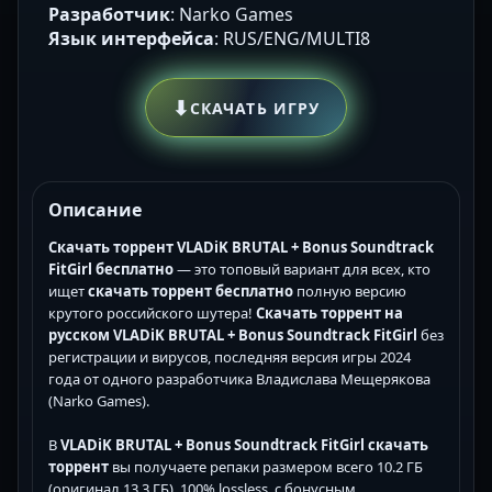
Разработчик
: Narko Games
Язык интерфейса
: RUS/ENG/MULTI8
⬇
СКАЧАТЬ ИГРУ
Описание
Скачать торрент VLADiK BRUTAL + Bonus Soundtrack
FitGirl бесплатно
— это топовый вариант для всех, кто
ищет
скачать торрент бесплатно
полную версию
крутого российского шутера!
Скачать торрент на
русском VLADiK BRUTAL + Bonus Soundtrack FitGirl
без
регистрации и вирусов, последняя версия игры 2024
года от одного разработчика Владислава Мещерякова
(Narko Games).
В
VLADiK BRUTAL + Bonus Soundtrack FitGirl скачать
торрент
вы получаете репаки размером всего 10.2 ГБ
(оригинал 13.3 ГБ), 100% lossless, с бонусным