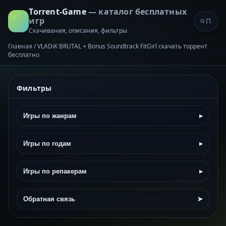
Torrent-Game
— каталог бесплатных
игр
Скачивания, описания, фильтры
Главная
/
VLADiK BRUTAL + Bonus Soundtrack FitGirl скачать торрент
бесплатно
Фильтры
Игры по жанрам
▸
Игры по годам
▸
Игры по репакерам
▸
Обратная связь
➤