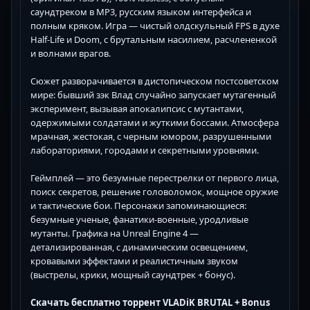
саундтреком в MP3, русским языком интерфейса и
полным кряком. Игра — чистый олдскульный FPS в духе
Half-Life и Doom, с брутальным насилием, расчлененкой
и волнами врагов.
Сюжет разворачивается в дистопическом постсоветском
мире: бывший зэк Влад случайно запускает мутагенный
эксперимент, вызывая апокалипсис с мутантами,
одержимыми солдатами и жуткими боссами. Атмосфера
мрачная, жестокая, с черным юмором, разрушенными
лабораториями, городами и секретными уровнями.
Геймплей — это безумные перестрелки от первого лица,
поиск секретов, решение головоломок, мощное оружие
и тактические бои. Персонажи запоминающиеся:
безумные ученые, фанатики-военные, уродливые
мутанты. Графика на Unreal Engine 4 —
детализированная, с динамическим освещением,
кровавыми эффектами и реалистичным звуком
(выстрелы, крики, мощный саундтрек + бонус).
Скачать бесплатно торрент VLADiK BRUTAL + Bonus