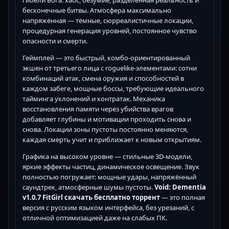
гибели Бога: хаос, безумие, разделённая реальность и
бесконечные битвы. Атмосфера максимально
напряжённая — тёмные, сюрреалистичные локации,
процедурная генерация уровней, постоянное чувство
опасности и смерти.
Геймплей — это быстрый, комбо-ориентированный
экшен от третьего лица с roguelike-элементами: сотни
комбинаций атак, смена оружия и способностей в
каждом забеге, мощные боссы, требующие идеального
тайминга уклонений и контратак. Механика
восстановления памяти через убийства врагов
добавляет глубины и мотивации проходить снова и
снова. Локации зоны пустоты постоянно меняются,
каждая смерть учит и приближает к новым открытиям.
Графика на высоком уровне — стильные 3D-модели,
яркие эффекты частиц, динамическое освещение. Звук
полностью погружает: мощные удары, напряжённый
саундтрек, атмосферные шумы пустоты.
Void: Dementia
v1.0.7 FitGirl скачать бесплатно торрент
— это полная
версия с русским языком интерфейса, без урезаний, с
отличной оптимизацией даже на слабых ПК.