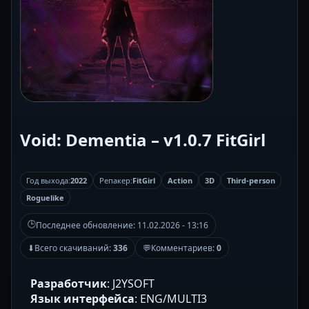
Void: Dementia – v1.0.7 FitGirl
Год выхода:
2022
Репакер:
FitGirl
Action
3D
Third-person
Roguelike
🕒
Последнее обновление:
11.02.2026 - 13:16
⬇
Всего скачиваний:
336
💬
Комментариев:
0
Разработчик
: J2YSOFT
Язык интерфейса
: ENG/MULTI3