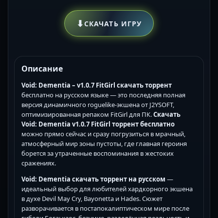
⬇
СКАЧАТЬ ИГРУ
Описание
Void: Dementia – v1.0.7 FitGirl скачать торрент
бесплатно на русском языке — это последняя полная
версия динамичного roguelike-экшена от J2YSOFT,
оптимизированная репаком FitGirl для ПК.
Скачать
Void: Dementia v1.0.7 FitGirl торрент бесплатно
можно прямо сейчас и сразу погрузиться в мрачный,
атмосферный мир зоны пустоты, где главная героиня
борется за утраченные воспоминания в жестоких
сражениях.
Void: Dementia скачать торрент на русском
—
идеальный выбор для любителей хардкорного экшена
в духе Devil May Cry, Bayonetta и Hades. Сюжет
разворачивается в постапокалиптическом мире после