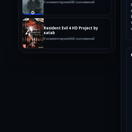
0 комментариев
580 скачиваний
Resident Evil 4 HD Project by
xatab
0 комментариев
560 скачиваний