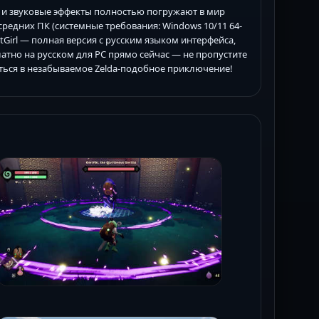
к и звуковые эффекты полностью погружают в мир
редних ПК (системные требования: Windows 10/11 64-
r FitGirl — полная версия с русским языком интерфейса,
платно на русском для PC прямо сейчас — не пропустите
нуться в незабываемое Zelda-подобное приключение!