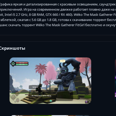
Графика яркая и детализированная с красивым освещением, саундтре
приключений. Игра на современном движке работает плавно даже на с
bit, Intel i5 2.7 GHz, 8 GB RAM, GTX 660 / RX 460). Wéko The Mask Gathere
таблеткой, сжатая с 5.6 GB до 1.8 GB, готова к скачиванию торрент бес
шанс скачать торрент Wéko The Mask Gatherer FitGirl бесплатно и оку
Скриншоты