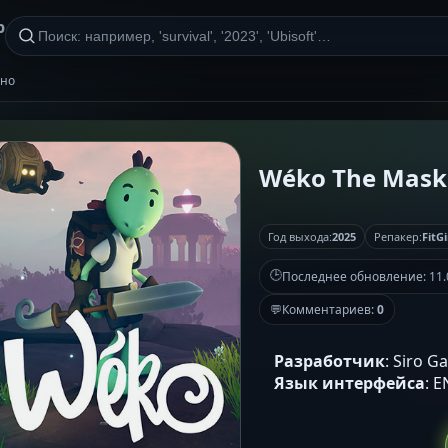
р
тно
Wéko The Mask 
Год выхода:
2025
Репакер:
FitGi
🕒
Последнее обновление:
11.
💬
Комментариев:
0
Разработчик
: Siro 
Язык интерфейса
: 