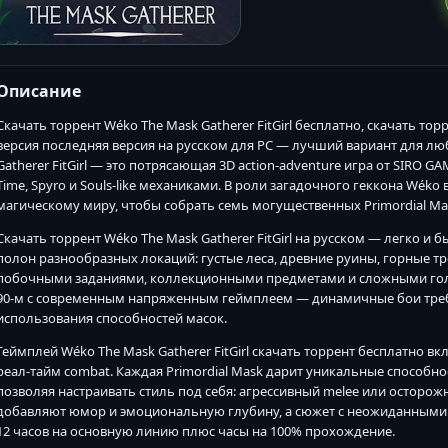
Описание
Скачать торрент Wéko The Mask Gatherer FitGirl бесплатно, скачать то
версия последняя версия на русском для PC — лучший вариант для л
Gatherer FitGirl — это потрясающая 3D action-adventure игра от SIRO 
Time, Spyro и Souls-like механиками. В роли загадочного геккона Wéko
магическому миру, чтобы собрать семь могущественных Primordial Ma
Скачать торрент Wéko The Mask Gatherer FitGirl на русском — легко и
полон разнообразных локаций: густые леса, древние руины, горные тр
побочными заданиями, коллекционными предметами и сложными гол
90-м с современным напряженным геймплеем — динамичные бои треб
использования способностей масок.
Геймплей Wéko The Mask Gatherer FitGirl скачать торрент бесплатно в
реал-тайм combat. Каждая Primordial Mask дарит уникальные способн
позволяя настраивать стиль под себя: агрессивный melee или осторо
добавляют юмор и эмоциональную глубину, а сюжет с неожиданными
12 часов на основную линию плюс часы на 100% прохождение.