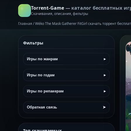
Torrent-Game
— каталог бесплатных иг
Скачивания, описания, фильтры
Главная
/
Wéko The Mask Gatherer FitGirl скачать торрент беспла
Фильтры
Игры по жанрам
▸
Игры по годам
▸
Игры по репакерам
▸
Обратная связь
➤
Топ скачиваемых