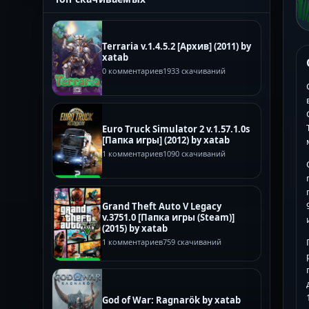
Terraria v.1.4.5.2 [Архив] (2011) by
xatab
0 комментариев
1933 скачиваний
Euro Truck Simulator 2 v.1.57.1.0s
[Папка игры] (2012) by xatab
1 комментариев
1090 скачиваний
Grand Theft Auto V Legacy
v.3751.0 [Папка игры (Steam)]
(2015) by xatab
1 комментариев
759 скачиваний
God of War: Ragnarök by xatab