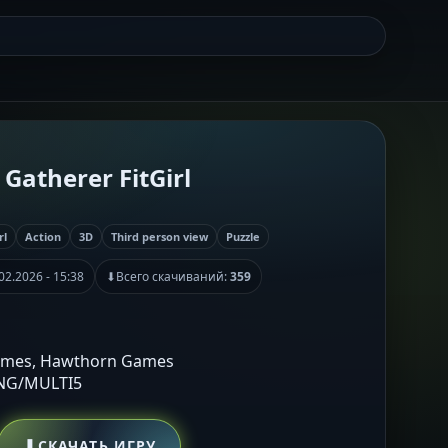
Gatherer FitGirl
rl
Action
3D
Third person view
Puzzle
02.2026 - 15:38
⬇
Всего скачиваний:
359
Games, Hawthorn Games
ENG/MULTI5
⬇
СКАЧАТЬ ИГРУ