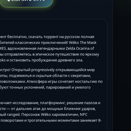
ррент бесплатно, скачать торрент на русском полная
юбителей классических приключений! Wéko The Mask
GAMES, вдохновленная легендарными Zelda Ocarina of
 вы отправляетесь в эпическое путешествие по яркому
sks и остановить пробуждение древнего зла.
 быстро! Открытый progressively открывающийся мир
опы, подземелья и скрытые области с секретами,
оволомками. Атмосфера игры сочетает ностальгию по
уют точных уклонений, парирований и умелого
ключает исследование, платформинг, решение пазлов и
ости — от дальних атак до мощных ближних ударов,
жный ranged. Персонаж Wéko харизматичен, NPC
 поворотами и трогательными моментами занимает 8-