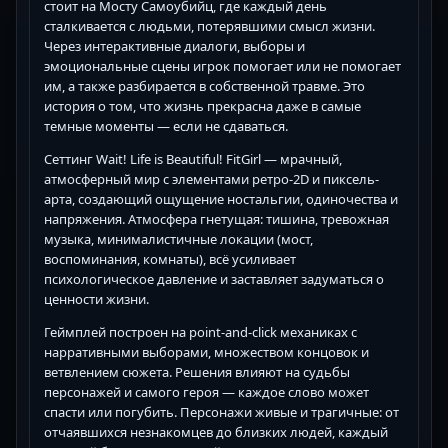
стоит на Мосту Самоубийц, где каждый день
сталкивается с людьми, потерявшими смысл жизни.
Через интерактивные диалоги, выборы и
эмоциональные сцены игрок помогает или не помогает
им, а также разбирается в собственной травме. Это
история о том, что жизнь прекрасна даже в самые
темные моменты — если не сдаваться.
Сеттинг Wait! Life is Beautiful! FitGirl — мрачный,
атмосферный мир с элементами ретро-2D и пиксель-
арта, создающий ощущение ностальгии, одиночества и
напряжения. Атмосфера гнетущая: тишина, тревожная
музыка, минималистичные локации (мост,
воспоминания, комнаты), всё усиливает
психологическое давление и заставляет задуматься о
ценности жизни.
Геймплей построен на point-and-click механиках с
нарративными выборами, множеством концовок и
ветвлением сюжета. Решения влияют на судьбы
персонажей и самого героя — каждое слово может
спасти или погубить. Персонажи живые и трагичные: от
отчаявшихся незнакомцев до близких людей, каждый