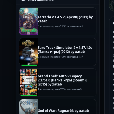
Terraria v.1.4.5.2 [Архив] (2011) by
xatab
0 комментариев
1933 скачиваний
Euro Truck Simulator 2 v.1.57.1.0s
[Папка игры] (2012) by xatab
2 комментариев
1097 скачиваний
Grand Theft Auto V Legacy
v.3751.0 [Папка игры (Steam)]
(2015) by xatab
1 комментариев
763 скачиваний
God of War: Ragnarök by xatab