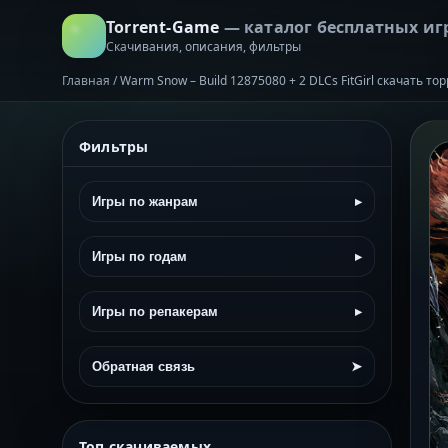
Torrent-Game
— каталог бесплатных иг
Скачивания, описания, фильтры
Главная
/
Warm Snow – Build 12875080 + 2 DLCs FitGirl скачать то
Фильтры
Игры по жанрам
▸
Игры по годам
▸
Игры по репакерам
▸
Обратная связь
➤
Топ скачиваемых