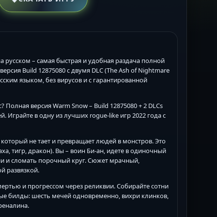
 на русском – самая быстрая и удобная раздача полной
рсия Build 12875080 с двумя DLC (The Ash of Nightmare
русским языком, без вирусов и с гарантированной
 Полная версия Warm Snow – Build 12875080 + 2 DLCs
ей. Играйте в одну из лучших rogue-like игр 2022 года с
, который не тает и превращает людей в монстров. Это
ха, тигр, дракон). Вы – воин Би-ан, идете в одиночный
ии и сломать порочный круг. Сюжет мрачный,
й развязкой.
смертью и прогрессом через реликвии. Собирайте сотни
ные билды: шесть мечей одновременно, вихри клинков,
реналина.