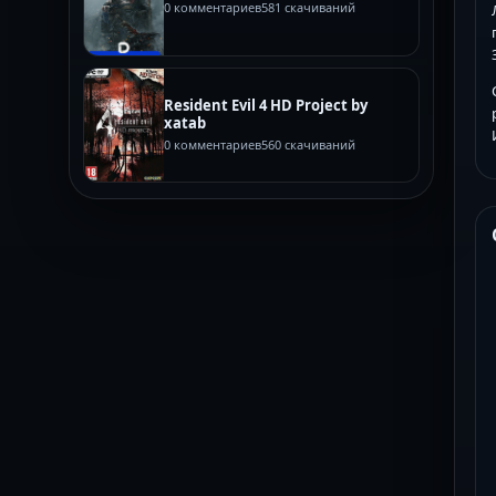
0 комментариев
581 скачиваний
Resident Evil 4 HD Project by
xatab
0 комментариев
560 скачиваний