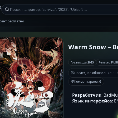
р
ррент бесплатно
Warm Snow – Bui
Год выхода:
2023
Репакер:
FitGi
🕒
Последнее обновление:
11.
💬
Комментариев:
0
Разработчик
: BadMud
Язык интерфейса
: 