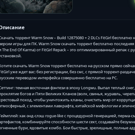
Описание
Скачать торрент Warm Snow – Build 12875080 + 2 DLCs FitGirl бесплатно
версии игры для ПК. Warm Snow скачать торрент бесплатно последняя ве
и The End Of Karma) от FitGirl Repack – это оптимизированный репак с 
установкой.
Хотите скачать Warm Snow торрент бесплатно на русском прямо сейчас?
FitGirl уже ждет вас: без регистрации, без смс, с прямой торрент-раздач
русским переводом интерфейса совершенно бесплатно на PC.
Сеттинг: темная восточная фэнтези в эпоху Longwu. Выпал теплый снег
проклятие богов и Пяти Великих Кланов (волк, свинья, журавль, черепа
крестовый поход, чтобы уничтожить кланы, очистить мир от коррупц
атмосферный, с элементами лавкрафта, китайской мифологии и эпично
Геймплей: хак-энд-слэш rogue-like с процедурной генерацией, перма-
артефактов, комбинируйте способности шести сект, создавайте безум
огненные бури, ядовитые комбо. Бои быстрые, зрелищные, полные ад