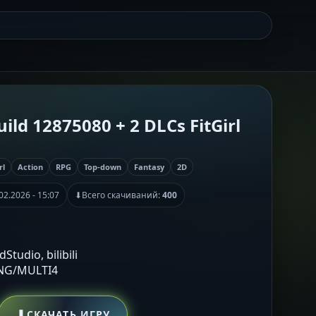
ld 12875080 + 2 DLCs FitGirl
rl
Action
RPG
Top-down
Fantasy
2D
02.2026 - 15:07
⬇
Всего скачиваний:
400
Studio, bilibili
ENG/MULTI4
⬇
СКАЧАТЬ ИГРУ