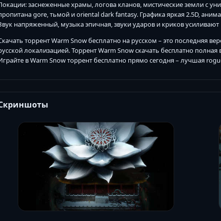
Локации: заснеженные храмы, логова кланов, мистические земли с у
пропитана gore, тьмой и oriental dark fantasy. Графика яркая 2.5D, а
Звук напряженный, музыка эпичная, звуки ударов и криков усиливают
Скачать торрент Warm Snow бесплатно на русском – это последняя версия
русской локализацией. Торрент Warm Snow скачать бесплатно полная в
Играйте в Warm Snow торрент бесплатно прямо сегодня – лучшая rogue-
Скриншоты