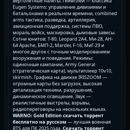
вертолётные налёты. Геймплей — классика
Eugen Systems: управление дивизиями и
батальонами в реальном времени, combined
arms тактика, разведка, артиллерия,
авиационная поддержка, системы ПВО,
мораль войск, маскировка, дымовые завесы.
Сотни юнитов: Т-80, Leopard 2A4, Ми-28, AH-
64 Apache, БМП-2, Marder, F-16, МиГ-29 и
многое другое с точным моделированием
вооружения и поведения. Режимы:
одиночные кампании, Army General
(стратегическая карта), мультиплеер 10v10,
skirmish. Графика на движке IRISZOOM —
огромные карты без загрузок, высокая
детализация техники, разрушения,
динамическое освещение. Звук —
реалистичные выстрелы, взрывы,
радиопереговоры на нескольких языках.
WARNO: Gold Edition скачать торрент
бесплатно на русском
— лучшая военная
RTS для ПК 2025 года.
Скачать торрент