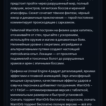
предстоит пройти через разрушенный мир, полный
ловушек, монстров, гигантских боссов и мрачной
атмосферы. Сюжет сочетает тёмное фэнтези, чёрный
юмор и динамичные приключения — герой постоянно
комментирует происходящее с сарказмом.
Геймплей WarriOrb построен на физике шара: катитесь,
отскакивайте от стен, прыгайте с ускорением,
используйте оружие и магию в динамичных боях.
Нелинейные уровни с секретами, апгрейдами и
альтернативными путями создают настоящий
metroidvania-опыт. Локации — от проклятых
подземелий и токсичных болот до разрушенных
храмов и арен с эпичными боссами.
Графика на Unreal Engine 4 радует детализацией, яркими
эффектами и плавной анимацией. Звук атмосферный:
мощные саундтреки, качественные эффекты ударов и
озвучка персонажа добавляют погружения. WarriOrb –
v1.1 FitGirl — оптимизированная версия с таблеткой,
минимальным размером и быстрой установкой.
Скачать торрент WarriOrb бесплатно на русском, скачать
WarriOrb торрент бесплатно полную версию — всё это