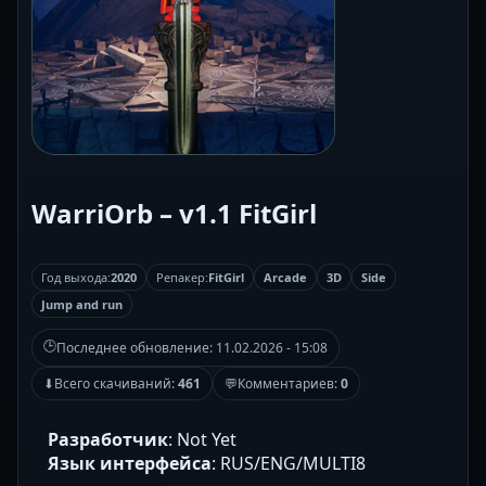
WarriOrb – v1.1 FitGirl
Год выхода:
2020
Репакер:
FitGirl
Arcade
3D
Side
Jump and run
🕒
Последнее обновление:
11.02.2026 - 15:08
⬇
Всего скачиваний:
461
💬
Комментариев:
0
Разработчик
: Not Yet
Язык интерфейса
: RUS/ENG/MULTI8