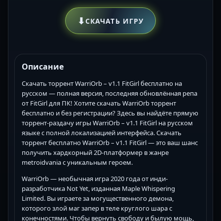
⬇
СКАЧАТЬ ИГРУ
Описание
Скачать торрент WarriOrb – v1.1 FitGirl бесплатно на
русском — полная версия, последняя обновлённая репа
от FitGirl для ПК! Хотите скачать WarriOrb торрент
бесплатно и без регистрации? Здесь вы найдёте прямую
торрент-раздачу игры WarriOrb – v1.1 FitGirl на русском
языке с полной локализацией интерфейса. Скачать
торрент бесплатно WarriOrb – v1.1 FitGirl — это ваш шанс
получить хардкорный 2D-платформер в жанре
metroidvania с уникальным героем.
WarriOrb — необычная игра 2020 года от инди-
разработчика Not Yet, изданная Maple Whispering
Limited. Вы играете за могущественного демона,
которого злой маг запер в теле круглого шара с
конечностями. Чтобы вернуть свободу и былую мощь,